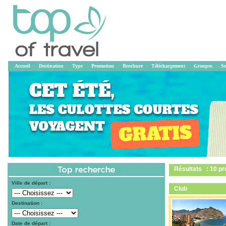
Accueil
Destination
Type
Promotion
Brochure
Téléchargement
Groupes
Se
Résultats : 10 pr
Ville de départ :
Club
Destination :
Date de départ :