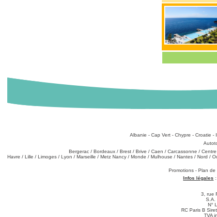
Destinations
:
Albanie
-
Cap Vert
-
Chypre
-
Croatie
-
Types de produits
:
Autot
Partez de chez vous
:
Bergerac
/
Bordeaux
/
Brest
/
Brive
/
Caen
/
Carcassonne
/
Centre
Havre
/
Lille
/
Limoges
/
Lyon
/
Marseille
/
Metz Nancy
/
Monde
/
Mulhouse
/
Nantes
/
Nord
/
O
Téléchargements
:
Promotions
-
Plan de
Infos légales
3, rue 
S.A.
N° 
RC Paris B Sir
TVA i