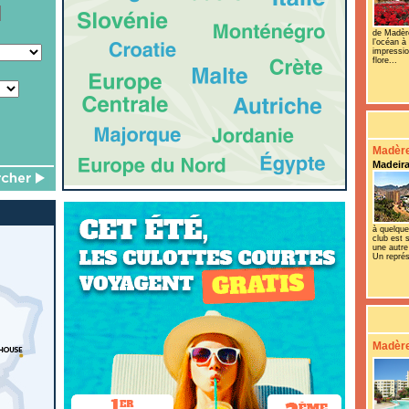
de Madère
l’océan à
impressio
flore...
Madère
Madeir
à quelque
club est 
une autre
Un représ
Madère