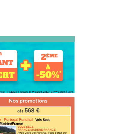
568 €
dès
 - Portugal Funchal
Vols Secs
-
/Madère/France
VOLS SECS
FRANCE/MADERE/FRANCE
Avec votre vol Funchal, vous serez sur