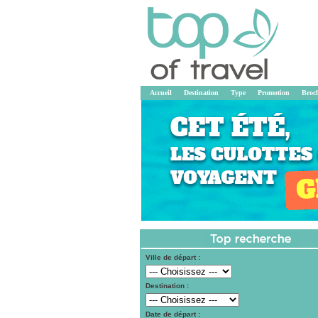
Accueil
Destination
Type
Promotion
Broc
Ville de départ :
Destination :
Date de départ :