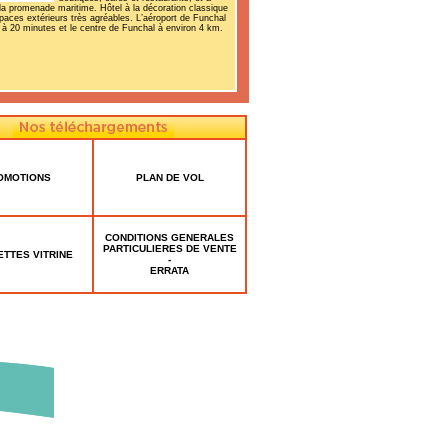
a promenade maritime. Hôtel à la décoration classique
paces extérieurs très agréables. L’aéroport de Funchal
 à 20 minutes et le centre de Funchal à environ 4 km.
OMOTIONS
PLAN DE VOL
CONDITIONS GENERALES
PARTICULIERES DE VENTE
ETTES VITRINE
-
ERRATA