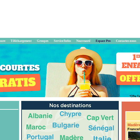
hure
Téléchargement
Groupes
Service/Infos
Nouveauté
Espace Pro
Contactez-nous
Madère
France