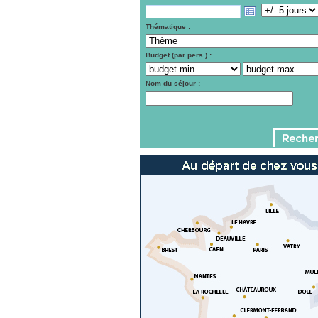
Thématique :
Budget (par pers.) :
Nom du séjour :