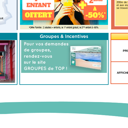
200m de l
et aux es
se trouve
PR
AFFICH