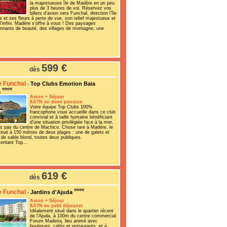
la majestueuse île de Madère en un peu
plus de 3 heures de vol. Réservez vos
billets d'avion vers Funchal, direction l’île
 et ses fleurs à perte de vue, son relief majestueux et
 l’infini. Madère s’offre à vous ! Des paysages
nnants de beauté, des villages de montagne, une
599 €
dès
 Funchal
Top Clubs Emotion Baia
-
a
Avion + Séjour
8J/7N en demi pension
Votre équipe Top Clubs 100%
francophone vous accueille dans ce club
convivial et à taille humaine bénéficiant
d’une situation privilégiée face à la mer,
s pas du centre de Machico. Chose rare à Madère, le
situé à 150 mètres de deux plages : une de galets et
 de sable blond, toutes deux publiques.
entant Top...
619 €
dès
 Funchal
Jardins d'Ajuda
-
Avion + Séjour
8J/7N en petit déjeuner
Idéalement situé dans le quartier récent
de l’Ajuda, à 100m du centre commercial
Forum Madeira, lieu animé avec
boutiques, cafés et restaurants, et à