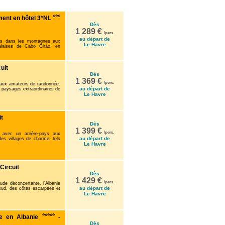
ment en hôtel 3*NL
Dès
1 289 €
/pers.
au départ de
ttis dans les montagnes aux
Le Havre
alaises de Cabo Girão, en
uit
Dès
1 369 €
/pers.
 aux amateurs de randonnée.
au départ de
 paysages extraordinaires de
Le Havre
it
Dès
1 399 €
/pers.
 avec un arrière-pays aux
au départ de
s villages de charme, tels
Le Havre
 Circuit
Dès
1 429 €
/pers.
ude déconcertante, l’Albanie
au départ de
 sud, des côtes escarpées et
Le Havre
re en Albanie
-
Dès