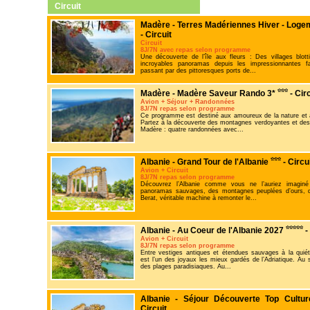
Circuit
Madère - Terres Madériennes Hiver - Loge
- Circuit
Circuit
8J/7N avec repas selon programme
Une découverte de l’île aux fleurs : Des villages blo
incroyables panoramas depuis les impressionnantes f
passant par des pittoresques ports de...
Madère - Madère Saveur Rando 3*
- Circ
Avion + Séjour + Randonnées
8J/7N repas selon programme
Ce programme est destiné aux amoureux de la nature et
Partez à la découverte des montagnes verdoyantes et des
Madère : quatre randonnées avec...
Albanie - Grand Tour de l'Albanie
- Circu
Avion + Circuit
8J/7N repas selon programme
Découvrez l’Albanie comme vous ne l’auriez imaginé
panoramas sauvages, des montagnes peuplées d’ours, de
Berat, véritable machine à remonter le...
Albanie - Au Coeur de l'Albanie 2027
-
Avion + Circuit
8J/7N repas selon programme
Entre vestiges antiques et étendues sauvages à la quiét
est l’un des joyaux les mieux gardés de l’Adriatique. Au
des plages paradisiaques. Au...
Albanie - Séjour Découverte Top Cultu
Circuit