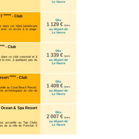
Le Havre
27
- Club
Dès
1 129 €
/pers.
 dans cet hôtel bénéficiant
au départ de
e, avec un accès à la plage.
Le Havre
- Club
Dès
1 339 €
/pers.
dans ce club convivial et à
au départ de
e à la mer, à quelques pas du
Le Havre
Resort
- Club
Dès
1 409 €
/pers.
eille au Coral Beach Resort,
au départ de
ne archéologique du site de
Le Havre
l Ocean & Spa Resort
Dès
2 007 €
/pers.
au départ de
us accueille au Top Clubs
Le Havre
 de la ville de Funchal. Il