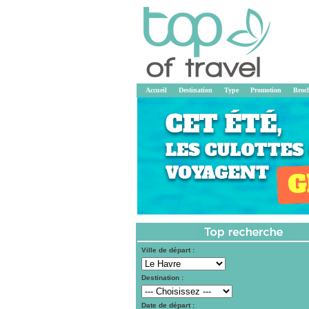
Accueil
Destination
Type
Promotion
Broc
Ville de départ :
Destination :
Date de départ :