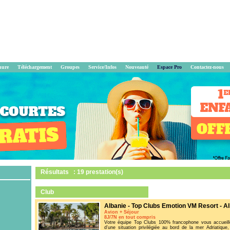
hure
Téléchargement
Groupes
Service/Infos
Nouveauté
Espace Pro
Contactez-nous
Résultats : 19 prestation(s)
Club
Albanie - Top Clubs Emotion VM Resort - Al
Avion + Séjour
8J/7N en tout compris
Votre équipe Top Clubs 100% francophone vous accueille
d’une situation privilégiée au bord de la mer Adriatiqu