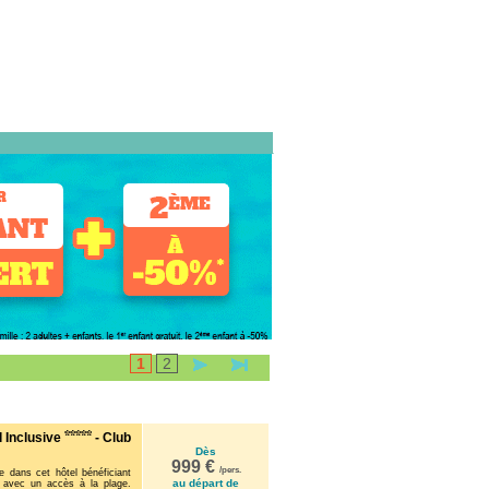
1
2
l Inclusive
- Club
Dès
999 €
/pers.
 dans cet hôtel bénéficiant
au départ de
e, avec un accès à la plage.