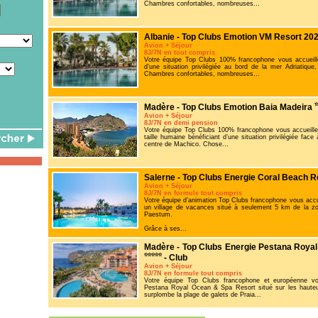
Chambres confortables, nombreuses...
Albanie - Top Clubs Emotion VM Resort 20
Avion + Séjour
8J/7N en tout compris
Votre équipe Top Clubs 100% francophone vous accueille
d’une situation privilégiée au bord de la mer Adriatiqu
Chambres confortables, nombreuses...
Madère - Top Clubs Emotion Baia Madeira
Avion + Séjour
8J/7N en demi pension
Votre équipe Top Clubs 100% francophone vous accueille 
taille humaine bénéficiant d’une situation privilégiée fac
centre de Machico. Chose...
Salerne - Top Clubs Energie Coral Beach 
Avion + Séjour
8J/7N en formule tout compris
Votre équipe d’animation Top Clubs francophone vous accu
un village de vacances situé à seulement 5 km de la zo
Paestum.
Grâce à ses...
Madère - Top Clubs Energie Pestana Roya
- Club
Avion + Séjour
8J/7N en formule tout compris
Votre équipe Top Clubs francophone et européenne vo
Pestana Royal Ocean & Spa Resort situé sur les hauteurs
surplombe la plage de galets de Praia...