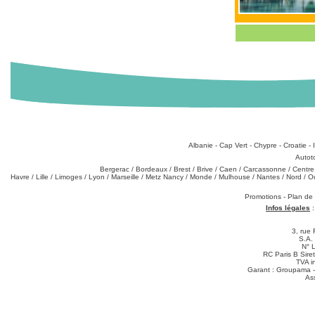
Destinations
:
Albanie
-
Cap Vert
-
Chypre
-
Croatie
-
Types de produits
:
Autot
Partez de chez vous
:
Bergerac
/
Bordeaux
/
Brest
/
Brive
/
Caen
/
Carcassonne
/
Centre
Havre
/
Lille
/
Limoges
/
Lyon
/
Marseille
/
Metz Nancy
/
Monde
/
Mulhouse
/
Nantes
/
Nord
/
O
Téléchargements
:
Promotions
-
Plan de
Infos légales
3, rue 
S.A.
N° 
RC Paris B Sir
TVA i
Garant : Groupama -
As