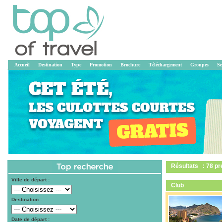
Accueil
Destination
Type
Promotion
Brochure
Téléchargement
Groupes
Se
Résultats : 78 pr
Ville de départ :
Club
Destination :
Date de départ :