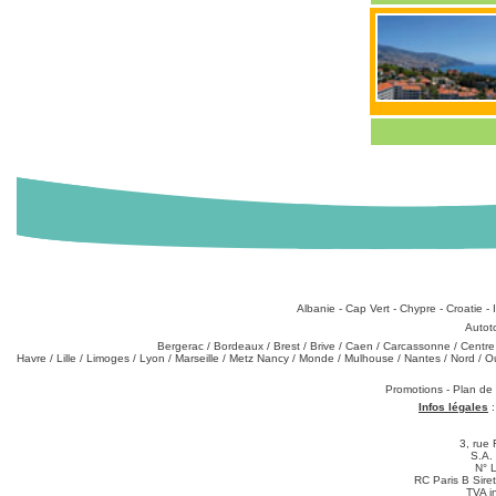
Destinations
:
Albanie
-
Cap Vert
-
Chypre
-
Croatie
-
Types de produits
:
Autot
Partez de chez vous
:
Bergerac
/
Bordeaux
/
Brest
/
Brive
/
Caen
/
Carcassonne
/
Centre
Havre
/
Lille
/
Limoges
/
Lyon
/
Marseille
/
Metz Nancy
/
Monde
/
Mulhouse
/
Nantes
/
Nord
/
O
Téléchargements
:
Promotions
-
Plan de
Infos légales
3, rue 
S.A.
N° 
RC Paris B Sir
TVA i