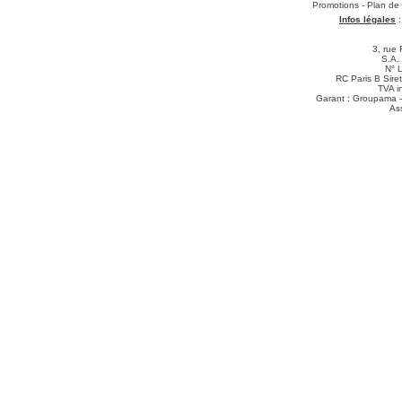
Téléchargements
:
Promotions
-
Plan de
Infos légales
3, rue 
S.A.
N° 
RC Paris B Sir
TVA i
Garant : Groupama -
As