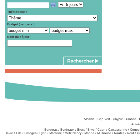
Thématique :
Budget (par pers.) :
Nom du séjour :
Destinations
:
Albanie
-
Cap Vert
-
Chypre
-
Croatie
-
Types de produits
:
Autot
Partez de chez vous
:
Bergerac
/
Bordeaux
/
Brest
/
Brive
/
Caen
/
Carcassonne
/
Centre
Havre
/
Lille
/
Limoges
/
Lyon
/
Marseille
/
Metz Nancy
/
Monde
/
Mulhouse
/
Nantes
/
Nord
/
O