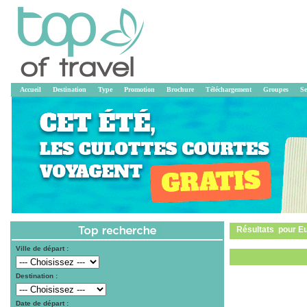
Accueil
Destination
Type
Promotion
Brochure
Téléchargement
Groupes
Se
Résultats pour Eu
Ville de départ :
Destination :
Date de départ :