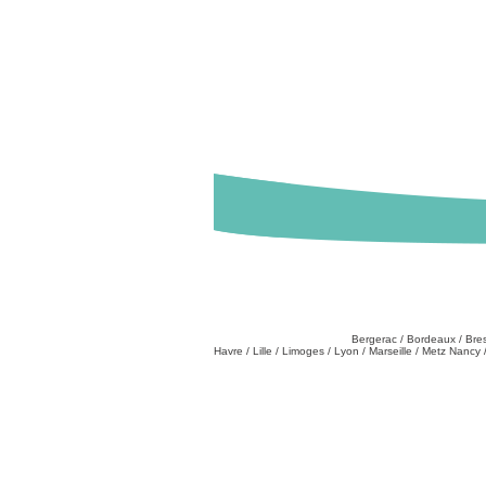
Destinations
Partez de chez vous
:
Bergerac
/
Bordeaux
/
Bre
Havre
/
Lille
/
Limoges
/
Lyon
/
Marseille
/
Metz Nancy
Tél