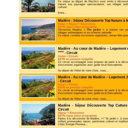
Ce séjour au départ de Machico vous invite à découvr
travers ses paysages spectaculaires, ses villages aut
culturel.
Entre...
Madère - Séjour Découverte Top Nature à
Avion + Séjour + Excursions
8J/7N repas selon programme
Découvrez Madère, «
l'île jardin
», à travers ses pa
villages authentiques et sa richesse naturelle.
Ce séjour combine excursions organisées, temps libre pour
Madère - Au cœur de Madère – Logement e
- Circuit
Avion + Circuit
8J/7N en pension complète
Ce circuit accompagné vous propose de partir à la découve
d’excursions organisées avec guide local francophone.
Au départ de l’hôtel de votre choix, vous...
Madère - Au cœur de Madère – Logement J
- Circuit
Avion + Circuit
8J/7N en pension complète
Ce circuit accompagné vous propose de partir à la découve
d’excursions organisées avec guide local francophone.
Au départ de l’hôtel de votre choix, vous...
Madère - Séjour Découverte Top Cultur
Circuit
Séjour + Excursions
8J/7N repas selon programme
Partez à la découverte de Madère, « l' île jardin », à tr
mêlant promenades nature, patrimoine culturel et traditio
Clubs Énergie Pestana...