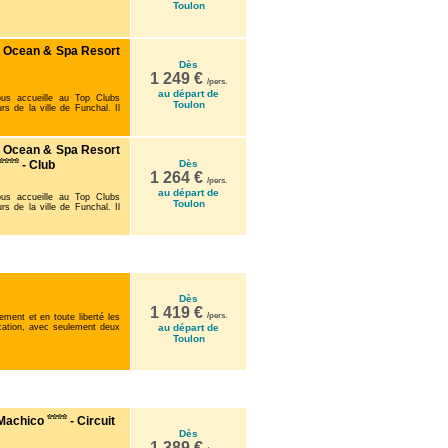
Toulon
l Ocean & Spa Resort
Dès
1 249 €
/pers.
au départ de
us accueille au Top Clubs
Toulon
 de la ville de Funchal. Il
l Ocean & Spa Resort
- Club
Dès
1 264 €
/pers.
au départ de
us accueille au Top Clubs
Toulon
 de la ville de Funchal. Il
Dès
1 419 €
/pers.
ement et en toute liberté les
location, avec seulement deux
au départ de
Toulon
 Machico
- Circuit
Dès
1 389 €