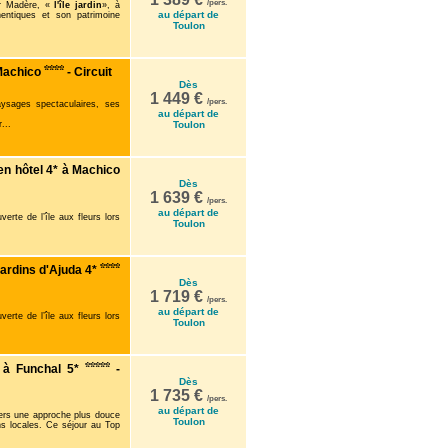
/pers.
ir Madère, «
l'île jardin
», à
au départ de
hentiques et son patrimoine
Toulon
 Machico
- Circuit
Dès
1 449 €
/pers.
ysages spectaculaires, ses
au départ de
...
Toulon
n hôtel 4* à Machico
Dès
1 639 €
/pers.
au départ de
rte de l’île aux fleurs lors
Toulon
ardins d'Ajuda 4*
Dès
1 719 €
/pers.
au départ de
rte de l’île aux fleurs lors
Toulon
e à Funchal 5*
-
Dès
1 735 €
/pers.
au départ de
avers une approche plus douce
Toulon
ns locales. Ce séjour au Top