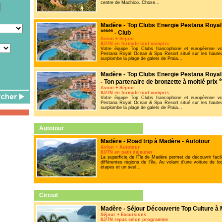
centre de Machico. Chose...
Madère - Top Clubs Energie Pestana Roya
- Club
Avion + Séjour
8J/7N en formule tout compris
Votre équipe Top Clubs francophone et européenne vo
Pestana Royal Ocean & Spa Resort situé sur les hauteurs
surplombe la plage de galets de Praia...
Madère - Top Clubs Energie Pestana Roya
- Ton partenaire de bronzette à moitié prix
Avion + Séjour
8J/7N en formule tout compris
Votre équipe Top Clubs francophone et européenne vo
Pestana Royal Ocean & Spa Resort situé sur les hauteurs
surplombe la plage de galets de Praia...
Autotour
Madère - Road trip à Madère
- Autotour
Avion + Autotour
8J/7N en petit déjeuner
La superficie de l’île de Madère permet de découvrir facil
différentes régions de l’île. Au volant d’une voiture de 
étapes et un seul...
Circuit
Madère - Séjour Découverte Top Culture à
Séjour + Excursions
8J/7N repas selon programme