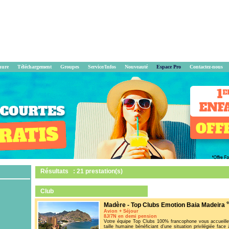
hure
Téléchargement
Groupes
Service/Infos
Nouveauté
Espace Pro
Contactez-nous
Résultats : 21 prestation(s)
Club
Madère - Top Clubs Emotion Baia Madeira
Avion + Séjour
8J/7N en demi pension
Votre équipe Top Clubs 100% francophone vous accueille 
taille humaine bénéficiant d’une situation privilégiée fac