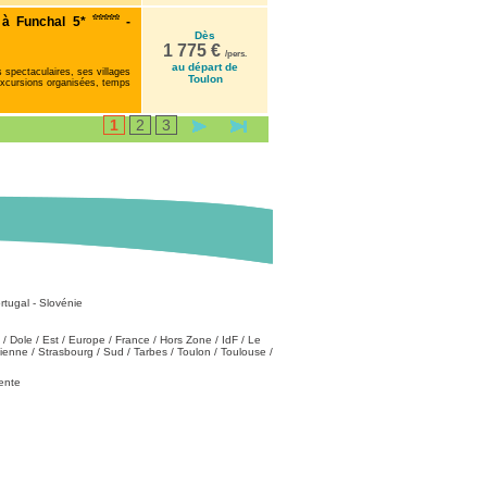
 à Funchal 5*
-
Dès
1 775 €
/pers.
au départ de
 spectaculaires, ses villages
Toulon
excursions organisées, temps
1
2
3
rtugal
-
Slovénie
/
Dole
/
Est
/
Europe
/
France
/
Hors Zone
/
IdF
/
Le
tienne
/
Strasbourg
/
Sud
/
Tarbes
/
Toulon
/
Toulouse
/
vente