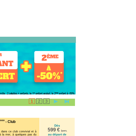
1
2
3
- Club
Dès
599 €
/pers.
dans ce club convivial et à
au départ de
e à la mer, à quelques pas du