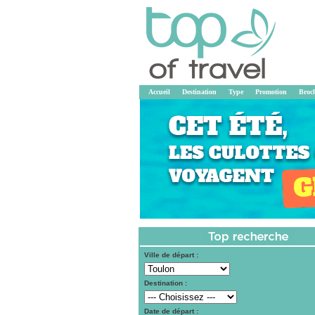
Accueil
Destination
Type
Promotion
Broc
Ville de départ :
Destination :
Date de départ :