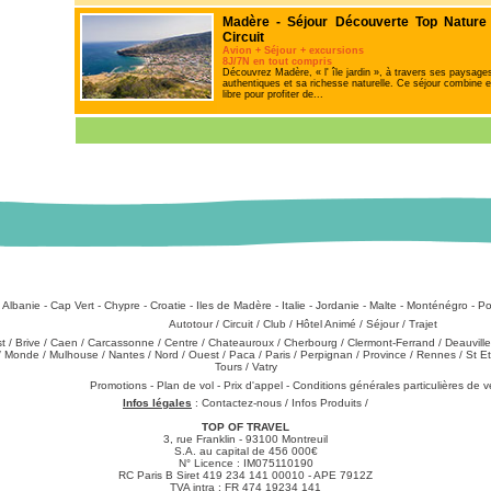
Madère - Séjour Découverte Top Nature
Circuit
Avion + Séjour + excursions
8J/7N en tout compris
Découvrez Madère, « l' île jardin », à travers ses paysages
authentiques et sa richesse naturelle. Ce séjour combine 
libre pour profiter de...
:
Albanie
-
Cap Vert
-
Chypre
-
Croatie
-
Iles de Madère
-
Italie
-
Jordanie
-
Malte
-
Monténégro
-
Po
Types de produits
:
Autotour
/
Circuit
/
Club
/
Hôtel Animé
/
Séjour
/
Trajet
st
/
Brive
/
Caen
/
Carcassonne
/
Centre
/
Chateauroux
/
Cherbourg
/
Clermont-Ferrand
/
Deauville
/
Monde
/
Mulhouse
/
Nantes
/
Nord
/
Ouest
/
Paca
/
Paris
/
Perpignan
/
Province
/
Rennes
/
St E
Tours
/
Vatry
échargements
:
Promotions
-
Plan de vol
-
Prix d'appel
-
Conditions générales particulières de 
Infos légales
:
Contactez-nous
/
Infos Produits
/
TOP OF TRAVEL
3, rue Franklin - 93100 Montreuil
S.A. au capital de 456 000€
N° Licence : IM075110190
RC Paris B Siret 419 234 141 00010 - APE 7912Z
TVA intra : FR 474 19234 141