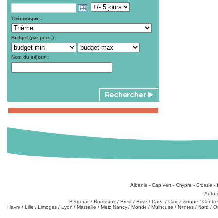
Thématique :
Budget (par pers.) :
Nom du séjour :
Destinations
:
Albanie
-
Cap Vert
-
Chypre
-
Croatie
-
Types de produits
:
Autot
Partez de chez vous
:
Bergerac
/
Bordeaux
/
Brest
/
Brive
/
Caen
/
Carcassonne
/
Centre
Havre
/
Lille
/
Limoges
/
Lyon
/
Marseille
/
Metz Nancy
/
Monde
/
Mulhouse
/
Nantes
/
Nord
/
O