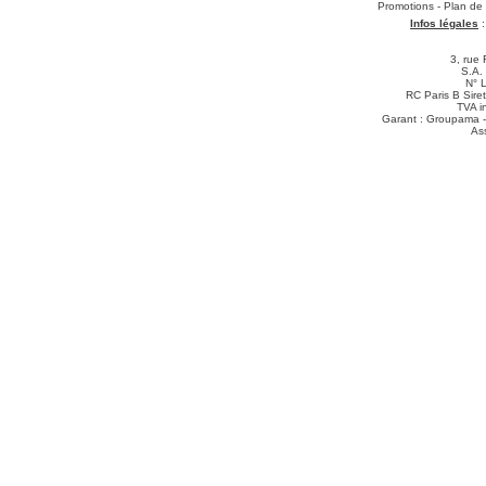
Téléchargements
:
Promotions
-
Plan de
Infos légales
3, rue 
S.A.
N° 
RC Paris B Sir
TVA i
Garant : Groupama -
As