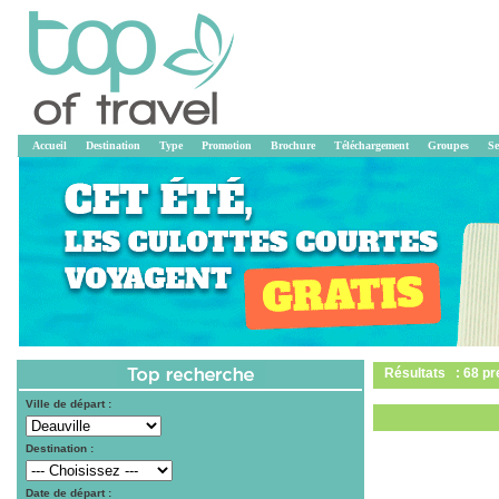
Accueil
Destination
Type
Promotion
Brochure
Téléchargement
Groupes
Se
Résultats : 68 pr
Ville de départ :
Destination :
Date de départ :