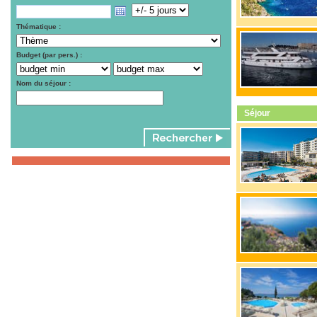
Thématique :
Budget (par pers.) :
Nom du séjour :
Séjour