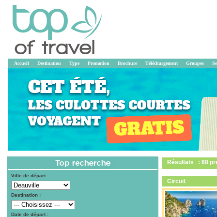
Accueil
Destination
Type
Promotion
Brochure
Téléchargement
Groupes
Se
Résultats : 68 pr
Ville de départ :
Circuit
Destination :
Date de départ :