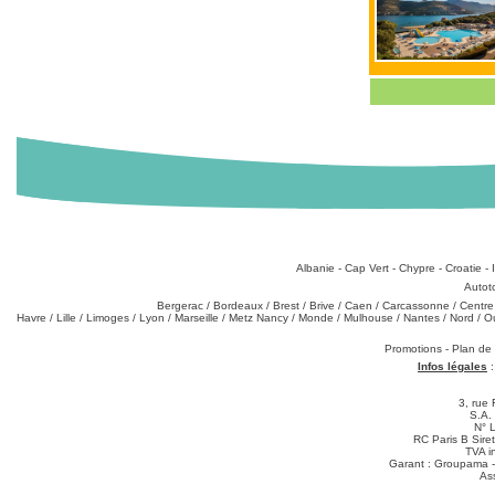
Destinations
:
Albanie
-
Cap Vert
-
Chypre
-
Croatie
-
Types de produits
:
Autot
Partez de chez vous
:
Bergerac
/
Bordeaux
/
Brest
/
Brive
/
Caen
/
Carcassonne
/
Centre
Havre
/
Lille
/
Limoges
/
Lyon
/
Marseille
/
Metz Nancy
/
Monde
/
Mulhouse
/
Nantes
/
Nord
/
O
Téléchargements
:
Promotions
-
Plan de
Infos légales
3, rue 
S.A.
N° 
RC Paris B Sir
TVA i
Garant : Groupama -
As