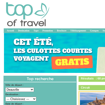
Accueil
Destination
Type
Promotion
Brochure
Téléchargement
Groupes
Se
Résultats : 68 pr
Ville de départ :
Circuit
Destination :
Date de départ :