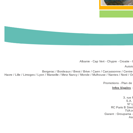
Destinations
:
Albanie
-
Cap Vert
-
Chypre
-
Croatie
-
Types de produits
:
Autot
Partez de chez vous
:
Bergerac
/
Bordeaux
/
Brest
/
Brive
/
Caen
/
Carcassonne
/
Centre
Havre
/
Lille
/
Limoges
/
Lyon
/
Marseille
/
Metz Nancy
/
Monde
/
Mulhouse
/
Nantes
/
Nord
/
O
Téléchargements
:
Promotions
-
Plan de
Infos légales
3, rue 
S.A.
N° 
RC Paris B Sir
TVA i
Garant : Groupama -
As