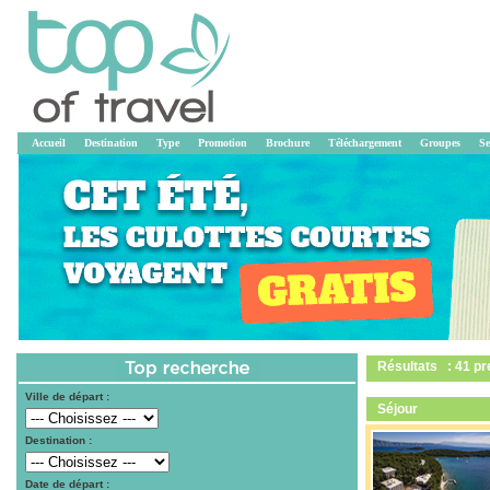
Accueil
Destination
Type
Promotion
Brochure
Téléchargement
Groupes
Se
Résultats : 41 pr
Ville de départ :
Séjour
Destination :
Date de départ :