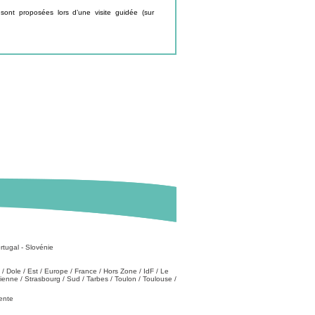
sont proposées lors d’une visite guidée (sur
rtugal
-
Slovénie
/
Dole
/
Est
/
Europe
/
France
/
Hors Zone
/
IdF
/
Le
tienne
/
Strasbourg
/
Sud
/
Tarbes
/
Toulon
/
Toulouse
/
vente