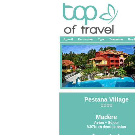
Accueil
Destination
Type
Promotion
Broc
Pestana Village
<<
Madère
Avion + Séjour
8J/7N en demi-pension