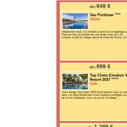
649 €
dès
Vau Portimao
Séjour
Idéalement situé, à 5 minutes à pied de la magnifique 
Praia do Vau accessible par une petite route et à 15
minutes à pied du village animé de Praia da Rocha. Le.
999 €
dès
Top Clubs Emotion 
Resort 2027
Club
Votre équipe Top Clubs 100% francophone vous accuei
dans cet hôtel bénéficiant d’une situation privilégiée au
de la mer Adriatique, avec un accès à la plage....
1 289 €