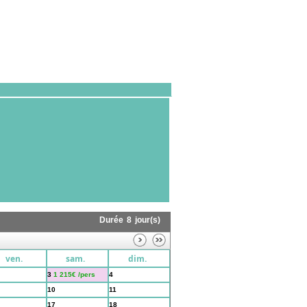
Durée
8
jour(s)
ven.
sam.
dim.
3
1 215€ /pers
4
10
11
17
18