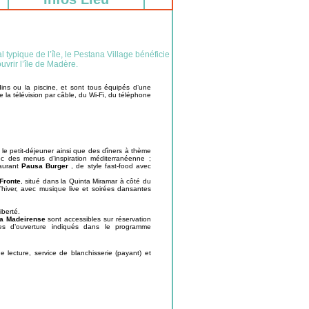
l typique de l’île, le Pestana Village bénéficie
uvrir l’île de Madère.
ins ou la piscine, et sont tous équipés d’une
e la télévision par câble, du Wi-Fi, du téléphone
 le petit-déjeuner ainsi que des dîners à thème
ec des menus d’inspiration méditerranéenne ;
taurant
Pausa Burger
, de style fast-food avec
Fronte
, situé dans la Quinta Miramar à côté du
 d’hiver, avec musique live et soirées dansantes
iberté.
a Madeirense
sont accessibles sur réservation
ires d’ouverture indiqués dans le programme
 de lecture, service de blanchisserie (payant) et