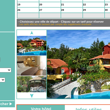
19
20
21
22
23
26
27
28
29
30
2
3
4
5
6
- Choisissez une ville de départ - Cliquez sur un tarif pour réserver
- Les tarifs affichés ne tiennent pas compte des suppléments éventuels
Votre hôtel
Infos utiles