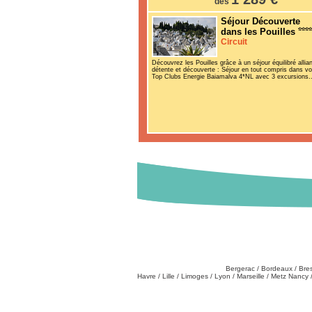
dès
Séjour Découverte
dans les Pouilles
Circuit
Découvrez les Pouilles grâce à un séjour équilibré allian
détente et découverte : Séjour en tout compris dans vo
Top Clubs Energie Baiamalva 4*NL avec 3 excursions..
Destinations
Partez de chez vous
:
Bergerac
/
Bordeaux
/
Bre
Havre
/
Lille
/
Limoges
/
Lyon
/
Marseille
/
Metz Nancy
Tél