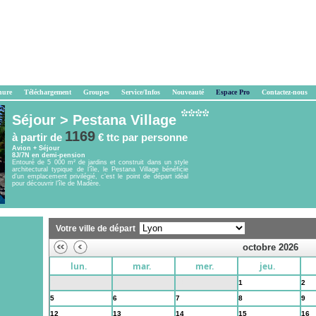
hure
Téléchargement
Groupes
Service/Infos
Nouveauté
Espace Pro
Contactez-nous
Séjour >
Pestana Village
1169
à partir de
€ ttc
par personne
Avion + Séjour
8J/7N en demi-pension
Entouré de 5 000 m² de jardins et construit dans un style
architectural typique de l’île, le Pestana Village bénéficie
d’un emplacement privilégié, c’est le point de départ idéal
pour découvrir l’île de Madère.
Votre ville de départ
octobre 2026
lun.
mar.
mer.
jeu.
28
29
30
1
2
5
6
7
8
9
12
13
14
15
16