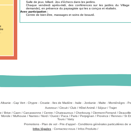
Salle de jeux, billard. Jeu d’échecs dans les jardins.
Chaque vendredi après-midi, des conférences sur les jardins du Village 
demande), en présence du paysagiste qui les a conçus et réalisés.
Avec participation :
Centre de bien-être, massages et soins de beauté.
t
tre
.
:
Albanie
-
Cap Vert
-
Chypre
-
Croatie
-
Iles de Madère
-
Italie
-
Jordanie
-
Malte
-
Monténégro
-
Po
Types de produits
:
Autotour
/
Circuit
/
Club
/
Hôtel Animé
/
Séjour
/
Trajet
st
/
Brive
/
Caen
/
Carcassonne
/
Centre
/
Chateauroux
/
Cherbourg
/
Clermont-Ferrand
/
Deauville
/
Monde
/
Mulhouse
/
Nantes
/
Nord
/
Ouest
/
Paca
/
Paris
/
Perpignan
/
Province
/
Rennes
/
St E
Tours
/
Vatry
échargements
:
Promotions
-
Plan de vol
-
Prix d'appel
-
Conditions générales particulières de 
Infos légales
:
Contactez-nous
/
Infos Produits
/