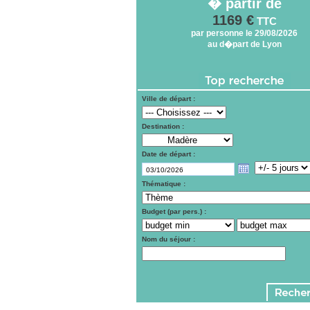
� partir de
1169 €
TTC
par personne le 29/08/2026
au d�part de Lyon
Ville de départ :
Destination :
Date de départ :
Thématique :
Budget (par pers.) :
Nom du séjour :