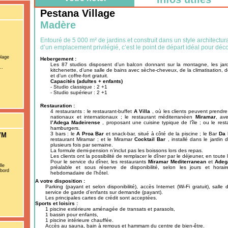
Pestana Village
Madère
Entouré de 5 000 m² de jardins et construit dans un style architectura
d’un emplacement privilégié, c’est le point de départ idéal pour déco
plage
Hebergement :
Les 87 studios disposent d’un balcon donnant sur la montagne, les jard
..
kitchenette, d’une salle de bains avec sèche-cheveux, de la climatisation, d
et d’un coffre-fort gratuit.
Capacités (adultes + enfants)
- Studio classique : 2 +1
- Studio supérieur : 2 +1
Restauration :
4 restaurants : le restaurant-buffet
A Villa
, où les clients peuvent prendre
nationaux et internationaux ; le restaurant méditerranéen
Miramar
, av
l’Adega Madeirense
, proposant une cuisine typique de l’île ; ou le res
hamburgers.
3 bars : le
A Proa Bar
et snack-bar, situé à côté de la piscine ; le Bar
Da 
VM
restaurant Miramar ; et le Miramar
Cocktail Bar
, installé dans le jardin
plusieurs fois par semaine.
La formule demi-pension n’inclut pas les boissons lors des repas.
Les clients ont la possibilité de remplacer le dîner par le déjeuner, en toute l
Pour le service du dîner, les restaurants
Miramar Mediterranean
et
Adeg
lle
préalable et sous réserve de disponibilité, selon les jours et hora
 bord
hebdomadaire de l’hôtel.
A votre disposition :
Parking (payant et selon disponibilité), accès Internet (Wi-Fi gratuit), salle
service de garde d’enfants sur demande (payant).
Les principales cartes de crédit sont acceptées.
Sports et loisirs :
1 piscine extérieure aménagée de transats et parasols,
1 bassin pour enfants,
1 piscine intérieure chauffée.
Accès au sauna, bain à remous et hammam du centre de bien-être.