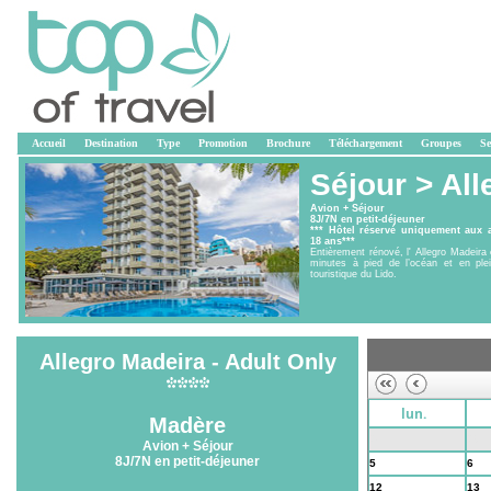
Accueil
Destination
Type
Promotion
Brochure
Téléchargement
Groupes
Se
Séjour >
All
Avion + Séjour
8J/7N en petit-déjeuner
*** Hôtel réservé uniquement aux 
18 ans***
Entièrement rénové, l' Allegro Madeira
minutes à pied de l’océan et en ple
touristique du Lido.
Allegro Madeira - Adult Only
lun.
Madère
28
29
Avion + Séjour
8J/7N en petit-déjeuner
5
6
12
13