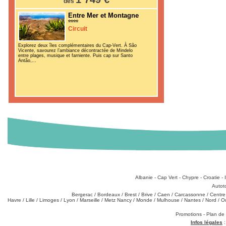
dès
Entre Mer et Montagne
Circuit
Explorez deux îles complémentaires du Cap-Vert. À São
Vicente, savourez l’ambiance décontractée de Mindelo
entre plages, musique et farniente. Puis cap sur Santo
Antão,...
Destinations
:
Albanie
-
Cap Vert
-
Chypre
-
Croatie
-
Types de produits
:
Autot
Partez de chez vous
:
Bergerac
/
Bordeaux
/
Brest
/
Brive
/
Caen
/
Carcassonne
/
Centre
Havre
/
Lille
/
Limoges
/
Lyon
/
Marseille
/
Metz Nancy
/
Monde
/
Mulhouse
/
Nantes
/
Nord
/
O
Téléchargements
:
Promotions
-
Plan de
Infos légales