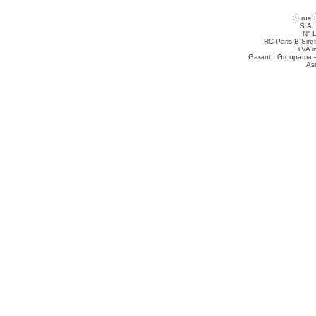
3, rue 
S.A.
N° 
RC Paris B Sir
TVA i
Garant : Groupama -
As