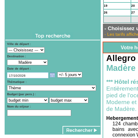
19
20
26
27
2
3
- Choisissez u
- Les tarifs aff
Ville de départ :
Votre h
Allegro
Destination :
Madère
Date de départ :
*** Hôtel r
Thématique :
Entièrement
pied de l’oc
Budget (par pers.) :
Moderne et c
Nom du séjour :
de Madère.
Hebergement
124 chambr
bains avec
connexion Wi