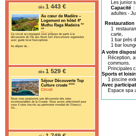
Les junior s
1 443 €
dès
Capacité
: 
adultes - Ju
Au cœur de Madère –
Logement en hôtel 4*
Restauration 
Muthu Raga Madeira
1 restauran
Circuit
carte,
Ce circuit accompagné vous propose de partir à la
découverte de l’île aux fleurs lors d’excursions organisées
1 bar près d
avec guide local francophone.
1 bar loung
Au départ de...
A votre disposi
Réception, a
communs.
Principales c
1 529 €
dès
Sports et loisir
1 piscine ex
Séjour Découverte Top
Avec participat
Culture croate
Circuit
Espace spa a
Nous vous proposons une découverte des sites
incontournables de la Croatie. Nous avons sélectionné pour
vous 4 sites inscrits au patrimoine mondial de l’Unesco.
Un...
1 749 €