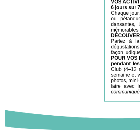
VOS ACTIVI
6 jours sur 
Chaque jour, 
ou pétanque
dansantes, 
mémorables e
DÉCOUVER
Partez à la
dégustation
façon ludique 
POUR VOS 
pendant les
Club (4–12 a
semaine et v
photos, mini-
faire avec 
communiqués