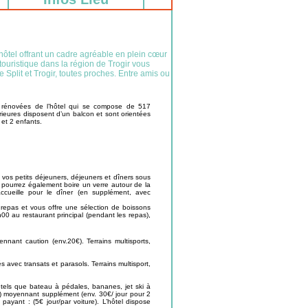
ôtel offrant un cadre agréable en plein cœur
ouristique dans la région de Trogir vous
Split et Trogir, toutes proches. Entre amis ou
s rénovées de l’hôtel qui se compose de 517
eures disposent d’un balcon et sont orientées
 et 2 enfants.
a vos petits déjeuners, déjeuners et dîners sous
us pourrez également boire un verre autour de la
ccueille pour le dîner (en supplément, avec
repas et vous offre une sélection de boissons
h00 au restaurant principal (pendant les repas),
nnant caution (env.20€). Terrains multisports,
 avec transats et parasols. Terrains multisport,
s tels que bateau à pédales, bananes, jet ski à
ai) moyennant supplément (env. 30€/ jour pour 2
payant : (5€ jour/par voiture). L’hôtel dispose