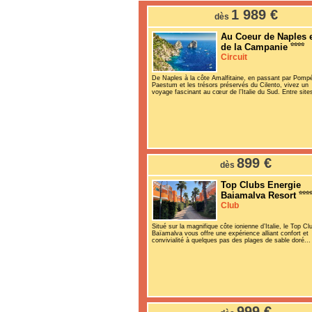
1 989 €
dès
Au Coeur de Naples 
de la Campanie
Circuit
De Naples à la côte Amalfitaine, en passant par Pompé
Paestum et les trésors préservés du Cilento, vivez un
voyage fascinant au cœur de l’Italie du Sud. Entre sites
899 €
dès
Top Clubs Energie
Baiamalva Resort
Club
Situé sur la magnifique côte ionienne d’Italie, le Top Cl
Baïamalva vous offre une expérience alliant confort et
convivialité à quelques pas des plages de sable doré...
999 €