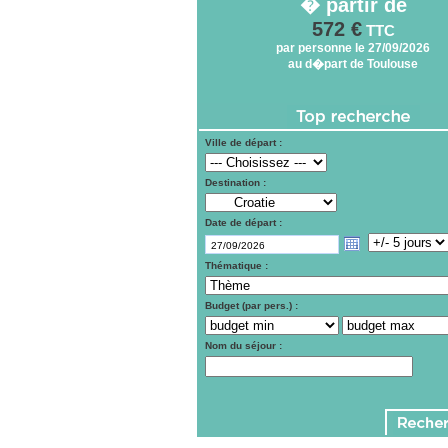
� partir de
572 €
TTC
par personne le 27/09/2026
au d�part de Toulouse
Ville de départ :
Destination :
Date de départ :
Thématique :
Budget (par pers.) :
Nom du séjour :