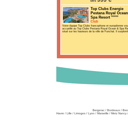
dès
Top Clubs Energie
Pestana Royal Ocean
Spa Resort
Club
Votre équipe Top Clubs francophone et européenne vo
accueille au Top Clubs Pestana Royal Ocean & Spa Re
situé sur les hauteurs de la ville de Funchal. Il surplom
Destinations
Partez de chez vous
:
Bergerac
/
Bordeaux
/
Bre
Havre
/
Lille
/
Limoges
/
Lyon
/
Marseille
/
Metz Nancy
Tél