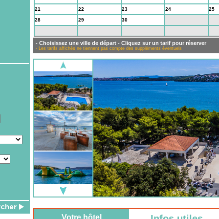
21
22
23
24
25
28
29
30
1
2
5
6
7
8
9
- Choisissez une ville de départ - Cliquez sur un tarif pour réserver
- Les tarifs affichés ne tiennent pas compte des suppléments éventuels
Votre hôtel
Infos utiles