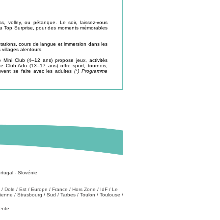
, volley, ou pétanque. Le soir, laissez-vous
 ou Top Surprise, pour des moments mémorables
stations, cours de langue et immersion dans les
 villages alentours.
 Mini Club (4–12 ans) propose jeux, activités
e Club Ado (13–17 ans) offre sport, tournois,
euvent se faire avec les adultes
(*) Programme
rtugal
-
Slovénie
/
Dole
/
Est
/
Europe
/
France
/
Hors Zone
/
IdF
/
Le
tienne
/
Strasbourg
/
Sud
/
Tarbes
/
Toulon
/
Toulouse
/
vente