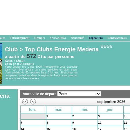
hure
Téléchargement
Groupes
Service/Infos
Nouveauté
Espace Pro
Contactez-nous
Club >
Top Clubs Energie Medena
572
à partir de
€ ttc
par personne
Avion + Séjour
8J/7N en tout compris
Votre équipe Top Clubs 100% francophone vous accueille
dans cet hôtel offrant un cadre agréable en plein cœur
d’une pinède de 60 hectares face à la mer. Situé dans un
complexe touristique dans la région de Trogir vous pourrez
découvrir les villes classées...
Votre ville de départ
dena
septembre 2026
lun.
mar.
mer.
jeu.
31
1
2
3
4
7
8
9
10
11
14
15
16
17
18