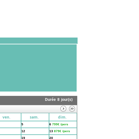
Durée
8
jour(s)
ven.
sam.
dim.
5
6
799€ /pers
12
13
879€ /pers
19
20