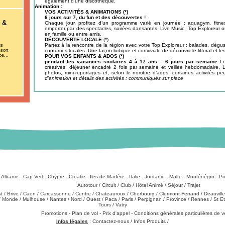
également d’une discothèque.
Animation :
VOS ACTIVITÉS & ANIMATIONS (*)
6 jours sur 7, du fun et des découvertes !
 &
Chaque jour, profitez d’un programme varié en journée : aquagym, fitness
emporter par des spectacles, soirées dansantes, Live Music, Top Exploreur
en famille ou entre amis.
DÉCOUVERTE LOCALE
(*)
Partez à la rencontre de la région avec votre Top Exploreur : balades, dégu
us
sort
coutumes locales. Une façon ludique et conviviale de découvrir le littoral et les
be...
POUR VOS ENFANTS & ADOS (*)
pendant les vacances scolaires 4 à 17 ans – 6 jours par semaine
Le
créatives, déjeuner encadré 2 fois par semaine et veillée hebdomadaire. L
photos, mini-reportages et, selon le nombre d’ados, certaines activités p
d’animation et détails des activités : communiqués sur place
:
Albanie
-
Cap Vert
-
Chypre
-
Croatie
-
Iles de Madère
-
Italie
-
Jordanie
-
Malte
-
Monténégro
-
Po
Types de produits
:
Autotour
/
Circuit
/
Club
/
Hôtel Animé
/
Séjour
/
Trajet
st
/
Brive
/
Caen
/
Carcassonne
/
Centre
/
Chateauroux
/
Cherbourg
/
Clermont-Ferrand
/
Deauville
/
Monde
/
Mulhouse
/
Nantes
/
Nord
/
Ouest
/
Paca
/
Paris
/
Perpignan
/
Province
/
Rennes
/
St E
Tours
/
Vatry
échargements
:
Promotions
-
Plan de vol
-
Prix d'appel
-
Conditions générales particulières de 
Infos légales
:
Contactez-nous
/
Infos Produits
/