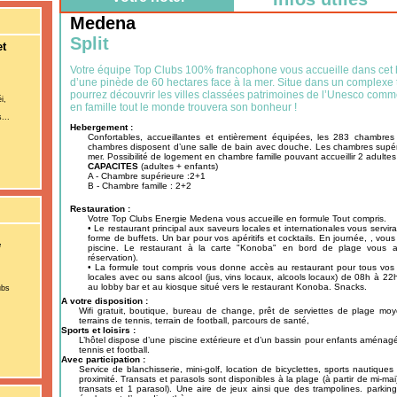
Medena
Split
et
Votre équipe Top Clubs 100% francophone vous accueille dans cet h
d’une pinède de 60 hectares face à la mer. Situe dans un complexe t
pourrez découvrir les villes classées patrimoines de l’Unesco comme 
i,
en famille tout le monde trouvera son bonheur !
...
Hebergement :
Confortables, accueillantes et entièrement équipées, les 283 chambre
chambres disposent d’une salle de bain avec douche. Les chambres supéri
mer. Possibilité de logement en chambre famille pouvant accueillir 2 adultes
CAPACITES
(adultes + enfants)
A - Chambre supérieure :2+1
B - Chambre famille : 2+2
Restauration :
Votre Top Clubs Energie Medena vous accueille en formule Tout compris.
• Le restaurant principal aux saveurs locales et internationales vous servir
forme de buffets. Un bar pour vos apéritifs et cocktails. En journée, , vo
piscine. Le restaurant à la carte "Konoba" en bord de plage vous a
réservation).
• La formule tout compris vous donne accès au restaurant pour tous vos 
locales avec ou sans alcool (jus, vins locaux, alcools locaux) de 08h à 22
au lobby bar et au kiosque situé vers le restaurant Konoba. Snacks.
ubs
A votre disposition :
Wifi gratuit, boutique, bureau de change, prêt de serviettes de plage moye
terrains de tennis, terrain de football, parcours de santé,
Sports et loisirs :
L’hôtel dispose d’une piscine extérieure et d’un bassin pour enfants aménagés
tennis et football.
Avec participation :
Service de blanchisserie, mini-golf, location de bicyclettes, sports nautique
proximité. Transats et parasols sont disponibles à la plage (à partir de mi-m
transats et 1 parasol). Une aire de jeux ainsi que des trampolines. parking 