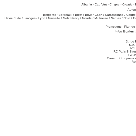
Destinations
:
Albanie
-
Cap Vert
-
Chypre
-
Croatie
-
Types de produits
:
Autot
Partez de chez vous
:
Bergerac
/
Bordeaux
/
Brest
/
Brive
/
Caen
/
Carcassonne
/
Centre
Havre
/
Lille
/
Limoges
/
Lyon
/
Marseille
/
Metz Nancy
/
Monde
/
Mulhouse
/
Nantes
/
Nord
/
O
Téléchargements
:
Promotions
-
Plan de
Infos légales
3, rue 
S.A.
N° 
RC Paris B Sir
TVA i
Garant : Groupama -
As