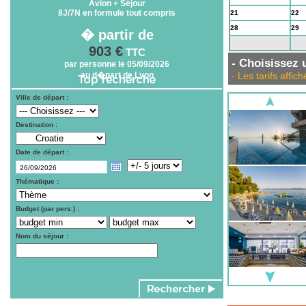
Avion + Séjour
8J/7N en formule tout compris
21
22
28
29
� partir de
5
6
903 €
TTC
- Choisissez u
par personne le 05/09/2026
au d�part de Lyon
- Les tarifs aff
Ville de départ :
Destination :
Date de départ :
Thématique :
Budget (par pers.) :
Nom du séjour :