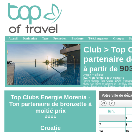
Accueil
Destination
Type
Promotion
Brochure
Téléchargement
Groupes
Se
Club >
Top C
partenaire d
90
à partir de
Avion + Séjour
8J/7N en formule tout compris
Votre équipe Top Clubs 100% francop
dans cet hôtel moderne et familial, di
mer. Situé sur la Riviera de Makars
village de Podaca vous pourrez découvr
telles que Hvar ou Korcula.
Votre ville de dépa
Top Clubs Energie Morenia -
Ton partenaire de bronzette à
moitié prix
lun.
31
1
7
8
Croatie
14
15