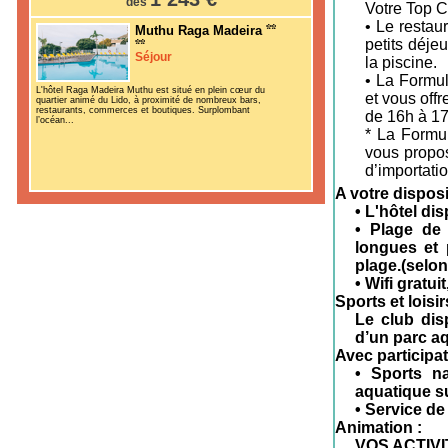
dès
Votre Top C
• Le restau
Muthu Raga Madeira
petits déje
Séjour
la piscine.
• La Formul
L'hôtel Raga Madeira Muthu est situé en plein cœur du
et vous off
quartier animé du Lido, à proximité de nombreux bars,
restaurants, commerces et boutiques. Surplombant
de 16h à 17
l’océan...
* La Formul
vous propos
d’importatio
A votre disposi
• L'hôtel di
• Plage de 
longues et 
plage.(selon
• Wifi gratui
Sports et loisir
Le club dis
d’un parc aq
Avec participat
• Sports na
aquatique su
• Service de
Animation :
VOS ACTIVI