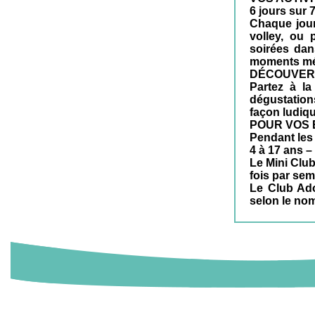
6 jours sur 
Chaque jour
volley, ou 
soirées dan
moments mém
DÉCOUVER
Partez à la
dégustation
façon ludique
POUR VOS 
Pendant les
4 à 17 ans –
Le Mini Club
fois par sem
Le Club Ado
selon le nom