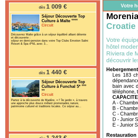
1 009 €
Votre h
dès
Morenia
Séjour Découverte Top
Culture à Malte
Croatie
Circuit
Découvrez Malte grâce à un séjour équilibré alliant détente
et découverte :
Votre équip
séjour en demi-pension dans votre Top Clubs Emotion Salini
Resort & Spa 4*NL avec 3...
hôtel modern
Riviera de 
découvrir le
Hebergement
1 440 €
dès
Les 183 ch
dépendance
Séjour Découverte Top
bain avec d
Culture à Funchal 5*
téléphone, t
Circuit
CAPACIT
Partez à la découverte de Madère, « l' île jardin », à travers
A - Chambr
une approche plus douce mêlant promenades nature,
patrimoine culturel et traditions locales. Ce séjour au...
B - Chambre
C - Chambr
D - Junior 
E - Junior 
Restauration 
1 243 €