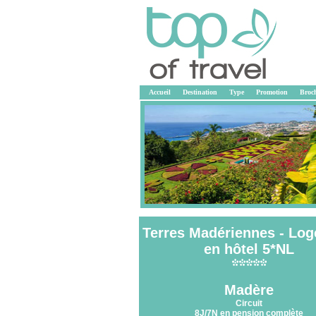
Accueil
Destination
Type
Promotion
Broc
Terres Madériennes - Lo
en hôtel 5*NL
<<
Madère
Circuit
8J/7N en pension complète