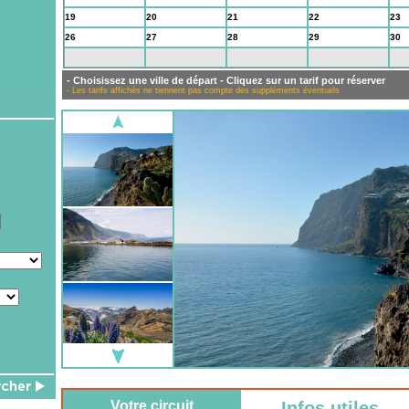
19
20
21
22
23
26
27
28
29
30
2
3
4
5
6
- Choisissez une ville de départ - Cliquez sur un tarif pour réserver
- Les tarifs affichés ne tiennent pas compte des suppléments éventuels
Votre circuit
Infos utiles