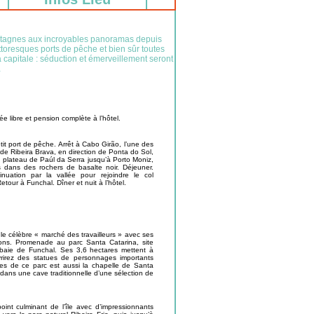
montagnes aux incroyables panoramas depuis
toresques ports de pêche et bien sûr toutes
a capitale : séduction et émerveillement seront
…
 libre et pension complète à l’hôtel.
t port de pêche. Arrêt à Cabo Girão, l’une des
 de Ribeira Brava, en direction de Ponta do Sol,
 plateau de Paúl da Serra jusqu’à Porto Moniz,
s dans des rochers de basalte noir. Déjeuner.
inuation par la vallée pour rejoindre le col
our à Funchal. Dîner et nuit à l’hôtel.
le célèbre « marché des travailleurs » avec ses
ssons. Promenade au parc Santa Catarina, site
a baie de Funchal. Ses 3,6 hectares mettent à
rirez des statues de personnages importants
es de ce parc est aussi la chapelle de Santa
n dans une cave traditionnelle d’une sélection de
oint culminant de l’île avec d’impressionnants