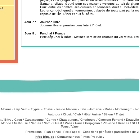
paysages de gorges abruptes et de laves solidifiées. Continuation v
Santana, village réputé pour ses maisons typiques au toit de chaum
Cruz, entre les nombreuses cultures en terrasses. Arrêt au belvédère
Lourenço, déchiquetée, tourmentée, balayée de toute part par la mer
capitale de l’île. Dîner et nuit à l’hôtel.
Jour 7 :
Journée libre
Journée libre et pension complète à l’hôtel.
Jour 8 :
Funchal / France
Petit déjeuner à l’hôtel. Matinée libre selon l’horaire du vol retour. Tr
:
Albanie
-
Cap Vert
-
Chypre
-
Croatie
-
Iles de Madère
-
Italie
-
Jordanie
-
Malte
-
Monténégro
-
Po
Types de produits
:
Autotour
/
Circuit
/
Club
/
Hôtel Animé
/
Séjour
/
Trajet
st
/
Brive
/
Caen
/
Carcassonne
/
Centre
/
Chateauroux
/
Cherbourg
/
Clermont-Ferrand
/
Deauville
/
Monde
/
Mulhouse
/
Nantes
/
Nord
/
Ouest
/
Paca
/
Paris
/
Perpignan
/
Province
/
Rennes
/
St E
Tours
/
Vatry
échargements
:
Promotions
-
Plan de vol
-
Prix d'appel
-
Conditions générales particulières de 
Infos légales
:
Contactez-nous
/
Infos Produits
/