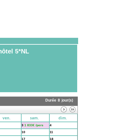
hôtel 5*NL
Durée
8
jour(s)
ven.
sam.
dim.
3
1 833€ /pers
4
10
11
17
18