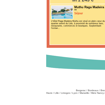
dès
Muthu Raga Madeira
Séjour
L'hôtel Raga Madeira Muthu est situé en plein cœur du
quartier animé du Lido, à proximité de nombreux bars,
restaurants, commerces et boutiques. Surplombant
l’océan...
Destinations
Partez de chez vous
:
Bergerac
/
Bordeaux
/
Bre
Havre
/
Lille
/
Limoges
/
Lyon
/
Marseille
/
Metz Nancy
Tél