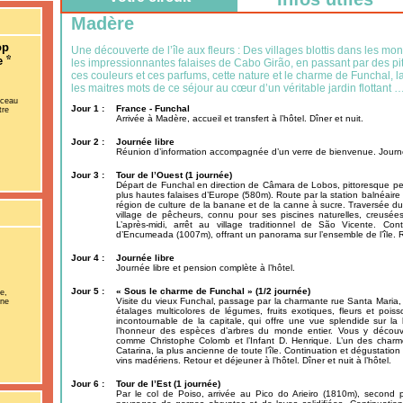
Madère
op
Une découverte de l’île aux fleurs : Des villages blottis dans les 
te
les impressionnantes falaises de Cabo Girão, en passant par des pit
ces couleurs et ces parfums, cette nature et le charme de Funchal, l
les maitres mots de ce séjour au cœur d’un véritable jardin flottant 
rceau
Jour 1 :
France - Funchal
tre
Arrivée à Madère, accueil et transfert à l’hôtel. Dîner et nuit.
Jour 2 :
Journée libre
Réunion d’information accompagnée d’un verre de bienvenue. Journée
Jour 3 :
Tour de l’Ouest (1 journée)
Départ de Funchal en direction de Câmara de Lobos, pittoresque peti
plus hautes falaises d’Europe (580m). Route par la station balnéaire
région de culture de la banane et de la canne à sucre. Traversée du
village de pêcheurs, connu pour ses piscines naturelles, creusée
L’après-midi, arrêt au village traditionnel de São Vicente. Cont
d’Encumeada (1007m), offrant un panorama sur l’ensemble de l’île. Ret
Jour 4 :
Journée libre
Journée libre et pension complète à l’hôtel.
Jour 5 :
« Sous le charme de Funchal » (1/2 journée)
e,
Visite du vieux Funchal, passage par la charmante rue Santa Maria, 
nne
.
étalages multicolores de légumes, fruits exotiques, fleurs et poi
incontournable de la capitale, qui offre une vue splendide sur l
l’honneur des espèces d’arbres du monde entier. Vous y découv
comme Christophe Colomb et l’Infant D. Henrique. L’un des charm
Catarina, la plus ancienne de toute l’île. Continuation et dégustatio
vins madériens. Retour et déjeuner à l’hôtel. Dîner et nuit à l’hôtel.
Jour 6 :
Tour de l’Est (1 journée)
Par le col de Poiso, arrivée au Pico do Arieiro (1810m), second p