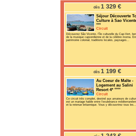
1 329 €
dès
Séjour Découverte T
Culture à Sao Vicen
Circuit
Découvrez São Vicente, l'île culturelle du Cap-Vert, be
de la musique capverdienne et de la célèbre morna. En
patrimoine colonial, traditions locales, paysages...
1 199 €
dès
Au Coeur de Malte -
Logement au Salini
Resort 4*
Circuit
Ce circuit très complet, destiné aux amateurs de cultur
est un mariage habile entre l’exubérance méditerranée
et la retenue britannique. Vous y découvrirez tous les..
1 243 €