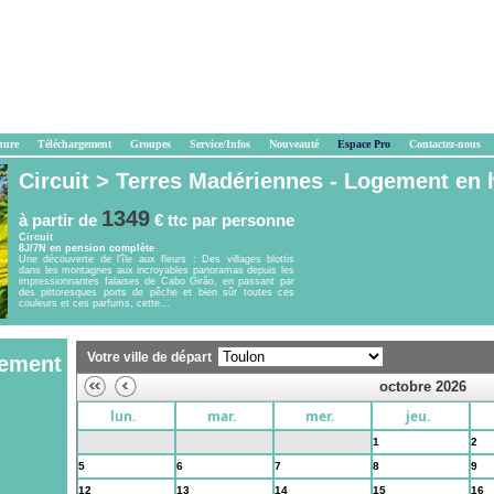
hure
Téléchargement
Groupes
Service/Infos
Nouveauté
Espace Pro
Contactez-nous
Circuit >
Terres Madériennes - Logement en 
1349
à partir de
€ ttc
par personne
Circuit
8J/7N en pension complète
Une découverte de l’île aux fleurs : Des villages blottis
dans les montagnes aux incroyables panoramas depuis les
impressionnantes falaises de Cabo Girão, en passant par
des pittoresques ports de pêche et bien sûr toutes ces
couleurs et ces parfums, cette...
Votre ville de départ
gement
octobre 2026
lun.
mar.
mer.
jeu.
28
29
30
1
2
5
6
7
8
9
12
13
14
15
16