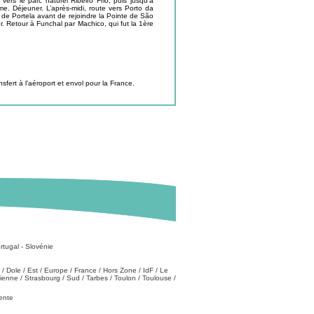
ers le parc naturel Ribeiro Frio, puis jusqu’à
e. Déjeuner. L’après-midi, route vers Porto da
 de Portela avant de rejoindre la Pointe de São
. Retour à Funchal par Machico, qui fut la 1ère
ansfert à l’aéroport et envol pour la France.
rtugal
-
Slovénie
/
Dole
/
Est
/
Europe
/
France
/
Hors Zone
/
IdF
/
Le
tienne
/
Strasbourg
/
Sud
/
Tarbes
/
Toulon
/
Toulouse
/
vente