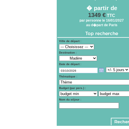
� partir de
1349 €
TTC
par personne le 16/01/2027
au d�part de Paris
Ville de départ :
Destination :
Date de départ :
Thématique :
Budget (par pers.) :
Nom du séjour :