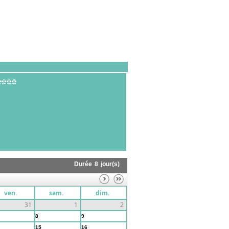
Durée
8
jour(s)
ven.
sam.
dim.
31
1
2
8
9
15
16