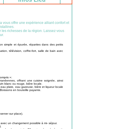
a vous offre une expérience alliant confort et
stallines.
r les richesses de la région. Laissez-vous
ur.
n simple et épurée, réparties dans des petits
ion, télévision, coffre-fort, salle de bain avec
compris »:
rranéennes, offrant une cuisine soignée, ainsi
in blanc ou rouge, bière locale.
eau plate, eau gazeuse, bière et liqueur locale
. Boissons en bouteille payante.
erver sur place).
, avec un changement possible à mi- séjour.
).