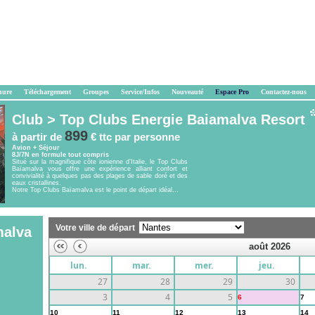
hure
Téléchargement
Groupes
Service/Infos
Nouveauté
Espace Pro
Contactez-nous
Club >
Top Clubs Energie Baiamalva Resort
899
à partir de
€ ttc
par personne
Avion + Séjour
8J/7N en formule tout compris
Situé sur la magnifique côte ionienne d’Italie, le Top Clubs
Baïamalva vous offre une expérience alliant confort et
convivialité à quelques pas des plages de sable doré et des
eaux cristallines.
Notre Top Clubs Baïamalva est le point de départ idéal...
Votre ville de départ
malva
août 2026
lun.
mar.
mer.
jeu.
27
28
29
30
3
4
5
6
7
10
11
12
13
14