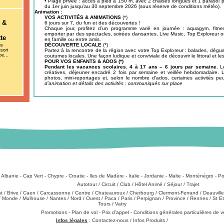
• Plage privée : accès à pied à 150 m, avec 2 chaises longues et 1 parasol p
du 1er juin jusqu’au 30 septembre 2026 (sous réserve de conditions météo).
Animation :
VOS ACTIVITÉS & ANIMATIONS
(*)
 &
6 jours sur 7, du fun et des découvertes !
Chaque jour, profitez d’un programme varié en journée : aquagym, fitness
emporter par des spectacles, soirées dansantes, Live Music, Top Exploreur
te
en famille ou entre amis.
DÉCOUVERTE LOCALE
(*)
us
sort
Partez à la rencontre de la région avec votre Top Exploreur : balades, dégu
be...
coutumes locales. Une façon ludique et conviviale de découvrir le littoral et les
POUR VOS ENFANTS & ADOS (*)
Pendant les vacances scolaires. 4 à 17 ans – 6 jours par semaine.
L
créatives, déjeuner encadré 2 fois par semaine et veillée hebdomadaire. L
photos, mini-reportages et, selon le nombre d’ados, certaines activités p
d’animation et détails des activités : communiqués sur place
:
Albanie
-
Cap Vert
-
Chypre
-
Croatie
-
Iles de Madère
-
Italie
-
Jordanie
-
Malte
-
Monténégro
-
Po
Types de produits
:
Autotour
/
Circuit
/
Club
/
Hôtel Animé
/
Séjour
/
Trajet
st
/
Brive
/
Caen
/
Carcassonne
/
Centre
/
Chateauroux
/
Cherbourg
/
Clermont-Ferrand
/
Deauville
/
Monde
/
Mulhouse
/
Nantes
/
Nord
/
Ouest
/
Paca
/
Paris
/
Perpignan
/
Province
/
Rennes
/
St E
Tours
/
Vatry
échargements
:
Promotions
-
Plan de vol
-
Prix d'appel
-
Conditions générales particulières de 
Infos légales
:
Contactez-nous
/
Infos Produits
/