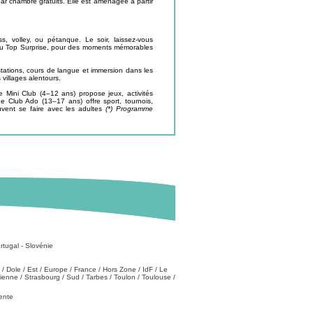
ar chambre gratuits. Elle est aménagée à partir
, volley, ou pétanque. Le soir, laissez-vous
 ou Top Surprise, pour des moments mémorables
stations, cours de langue et immersion dans les
 villages alentours.
e Mini Club (4–12 ans) propose jeux, activités
e Club Ado (13–17 ans) offre sport, tournois,
euvent se faire avec les adultes
(*) Programme
rtugal
-
Slovénie
/
Dole
/
Est
/
Europe
/
France
/
Hors Zone
/
IdF
/
Le
tienne
/
Strasbourg
/
Sud
/
Tarbes
/
Toulon
/
Toulouse
/
vente