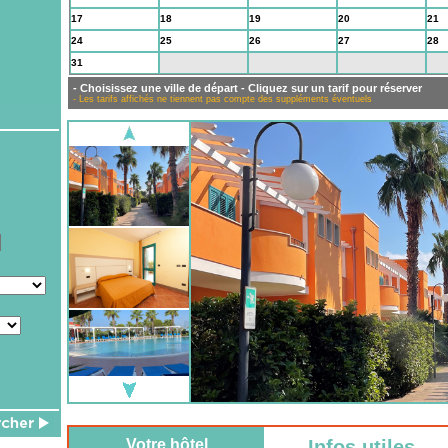
17
18
19
20
21
24
25
26
27
28
31
1
2
3
4
- Choisissez une ville de départ - Cliquez sur un tarif pour réserver
- Les tarifs affichés ne tiennent pas compte des suppléments éventuels
Votre hôtel
Infos utiles