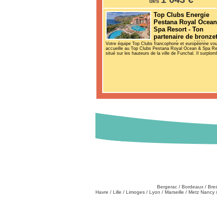
dès
Top Clubs Energie
Pestana Royal Ocean
Spa Resort - Ton
partenaire de bronzet
à moitié prix
Votre équipe Top Clubs francophone et européenne vo
accueille au Top Clubs Pestana Royal Ocean & Spa Re
Club
situé sur les hauteurs de la ville de Funchal. Il surplom
Destinations
Partez de chez vous
:
Bergerac
/
Bordeaux
/
Bre
Havre
/
Lille
/
Limoges
/
Lyon
/
Marseille
/
Metz Nancy
Tél