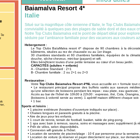
Baiamalva Resort 4*
Italie
e
Situé sur la magnifique côte ionienne d’Italie, le Top Clubs Baïamalv
convivialité à quelques pas des plages de sable doré et des eaux cri
Notre Top Clubs Baïamalva est le point de départ idéal pour explore
 île
séduire par l’ambiance familiale pour des vacances aux couleurs az
z
Hebergement :
Le Top Clubs BaïaMalva resort 4* dispose de 90 chambres à la décoratio
bâtiments, situées au rez de chaussée ou au 1er étage.
30 chambres standards et 60 chambres familiales, équipées de la climatisat
douche, sèche-cheveux, mini-bar (payant) et wifi.
Elles bénéficient toutes d’une petite terrasse au cœur d’un beau jardin.
CAPACITÉS (adultes + enfants)
A - Chambre Standard : 2+1
B- Chambre familiale : 2 ou 2+1 ou 2+3
Restauration :
Votre
Top Clubs Baiamalva Resort 4*NL
vous accueille en « formule tout 
• Le restaurant principal propose des buffets variés aux saveurs médite
qu’une sélection de boissons pendant les repas : eau plate, eau gazeuse, v
Accès au bar de l’hôtel de 10h30 à 22h30 : expresso, thé, Cola, Orangina, 
(boissons à volonté servie au verre). 1 apéritif maison différent chaque soir
• 1 bar.
nik
ier,
Sports et loisirs :
• 1 piscine extérieure (horaires d'ouverture indiqués sur place) .
• Chaises longues et parasols gratuits à la piscine.
• Aire de jeux pour les enfants.
• 1 court de tennis, terrain de football, basket, table de ping-pong.
• 1 spa avec bain à remous, sauna, soins et massages avec supplément (à rés
• Prêt de vélos, selon disponibilités.
• Connexion wifi gratuite à l’hôtel.
• Location de serviette de piscine/plage : 10 € par personne pour la semaine
• Location de voiture (à réserver et payer directement sur place, sur demande