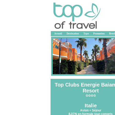
Accueil
Destination
Type
Promotion
Broc
Top Clubs Energie Baia
Resort
<<
Italie
Avion + Séjour
8J/7N en formule tout compris