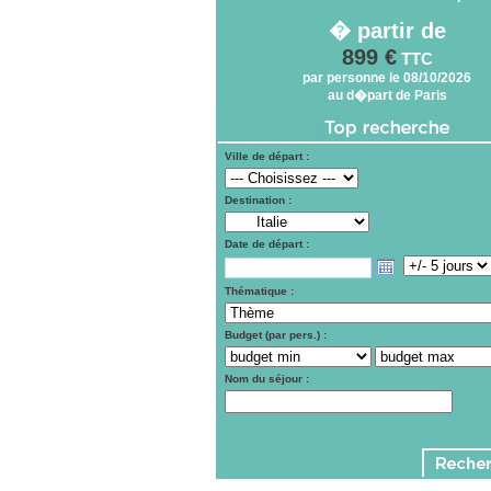
� partir de
899 €
TTC
par personne le 08/10/2026
au d�part de Paris
Ville de départ :
Destination :
Date de départ :
Thématique :
Budget (par pers.) :
Nom du séjour :