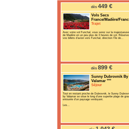
449 €
dès
Vols Secs
France/Madère/Franc
Trajet
Avec votre vol Funchal, vous serez sur la majestueuse
de Madère en un peu plus de 3 heures de vol. Réserve
vos billets d'avion vers Funchal, direction l’île de...
899 €
dès
Sunny Dubrovnik By
Valamar
Séjour
Tout en restant proche de Dubrovnik, le Sunny Dubrov
by Valamar se situe le long d’une superbe plage de grav
entourée d’un paysage verdoyant.
Les...
1 043 €