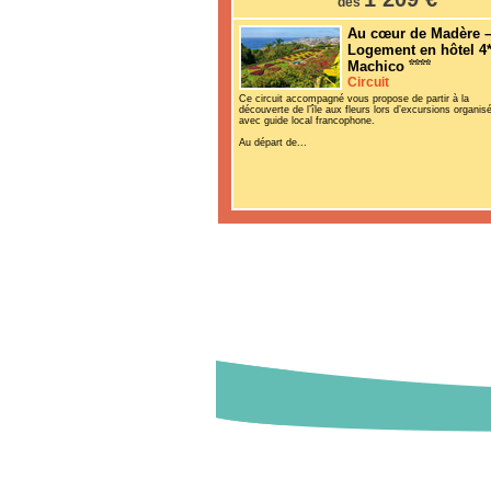
dès
Au cœur de Madère 
Logement en hôtel 4*
Machico
Circuit
Ce circuit accompagné vous propose de partir à la
découverte de l’île aux fleurs lors d’excursions organis
avec guide local francophone.
Au départ de...
Destinations