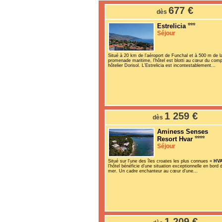
677 €
dès
Estrelicia
Séjour
Situé à 20 km de l’aéroport de Funchal et à 500 m de l
promenade maritime, l’hôtel est blotti au cœur du com
hôtelier Dorisol. L’Estrelicia est incontestablement...
1 259 €
dès
Aminess Senses
Resort Hvar
Séjour
Situé sur l’une des îles croates les plus connues «
HV
l’hôtel bénéficie d’une situation exceptionnelle en bord 
mer. Un cadre enchanteur au cœur d’une...
1 209 €