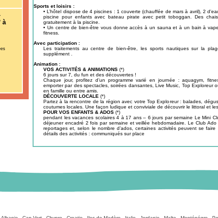
Sports et loisirs :
• L’hôtel dispose de 4 piscines : 1 couverte (chauffée de mars à avril), 2 d
–
piscine pour enfants avec bateau pirate avec petit toboggan. Des chais
 à
gratuitement à la piscine.
• Un centre de bien-être vous donne accès à un sauna et à un bain à vapeu
fitness.
Avec participation :
Les traitements au centre de bien-être, les sports nautiques sur la pl
ées
supplément .
Animation :
VOS ACTIVITÉS & ANIMATIONS
(*)
6 jours sur 7, du fun et des découvertes !
Chaque jour, profitez d’un programme varié en journée : aquagym, fitness
emporter par des spectacles, soirées dansantes, Live Music, Top Exploreur
en famille ou entre amis.
DÉCOUVERTE LOCALE
(*)
Partez à la rencontre de la région avec votre Top Exploreur : balades, dégu
coutumes locales. Une façon ludique et conviviale de découvrir le littoral et les
POUR VOS ENFANTS & ADOS
(*)
pendant les vacances scolaires 4 à 17 ans – 6 jours par semaine Le Mini Clu
déjeuner encadré 2 fois par semaine et veillée hebdomadaire. Le Club Ado (1
reportages et, selon le nombre d’ados, certaines activités peuvent se faire
détails des activités : communiqués sur place
:
Albanie
-
Cap Vert
-
Chypre
-
Croatie
-
Iles de Madère
-
Italie
-
Jordanie
-
Malte
-
Monténégro
-
Po