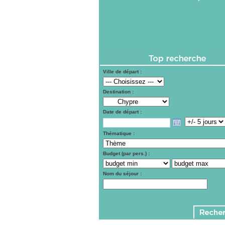
Ville de départ :
Destination :
Date de départ :
Thématique :
Budget (par pers.) :
Nom du séjour :