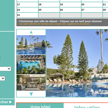
17
18
19
20
21
24
25
26
27
28
31
1
2
3
4
- Choisissez une ville de départ - Cliquez sur un tarif pour réserver
- Les tarifs affichés ne tiennent pas compte des suppléments éventuels
Votre hôtel
Infos utiles