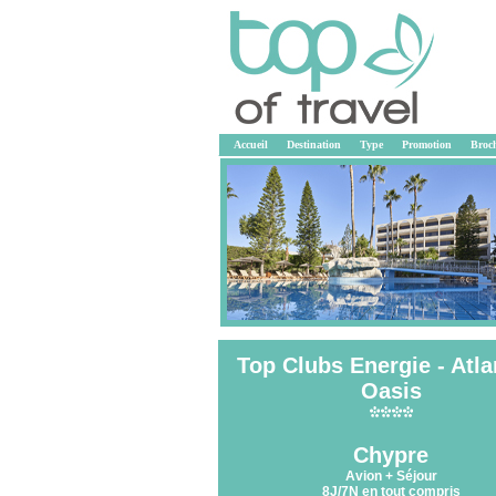
Accueil
Destination
Type
Promotion
Broc
Top Clubs Energie - Atla
Oasis
<<
Chypre
Avion + Séjour
8J/7N en tout compris