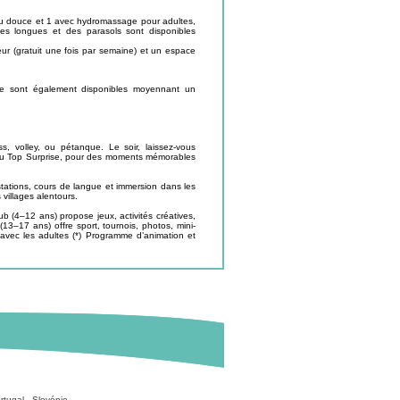
'eau douce et 1 avec hydromassage pour adultes,
es longues et des parasols sont disponibles
r (gratuit une fois par semaine) et un espace
age sont également disponibles moyennant un
, volley, ou pétanque. Le soir, laissez-vous
 ou Top Surprise, pour des moments mémorables
stations, cours de langue et immersion dans les
 villages alentours.
b (4–12 ans) propose jeux, activités créatives,
3–17 ans) offre sport, tournois, photos, mini-
 avec les adultes (*) Programme d’animation et
rtugal
-
Slovénie