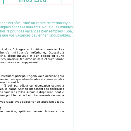
dans cet hôtel situé au centre de Yermasoyia,
utiques et des restaurants. A quelques minutes
 loisirs pour des vacances bien remplies ! Spa,
pour que vos vacances deviennent inoubliables,
ncipal de 5 étages et 1 bâtiment annexe. Les
lite, d'un mini-bar, d'un téléphone, nécessaire à
douche, sèche-cheveux et d'un balcon ou d'une
s juniors suites avec un sofa et suite famille
t proposées avec supplément.
restaurant principal l'Agora vous accueille pour
euse, des spécialités locales et internationales
ent disponible.
on (1 soir par séjour sur réservation soumis à
ale, le Italian Kitchen proposant des spécialités
es sous les étoiles. 4 bars à disposition dont le
ravi pool bar et le Leto bar (ouverts de mai à
vos repas avec boissons non alcoolisées (eau,
)
re pression, spiritueux locaux, boissons non