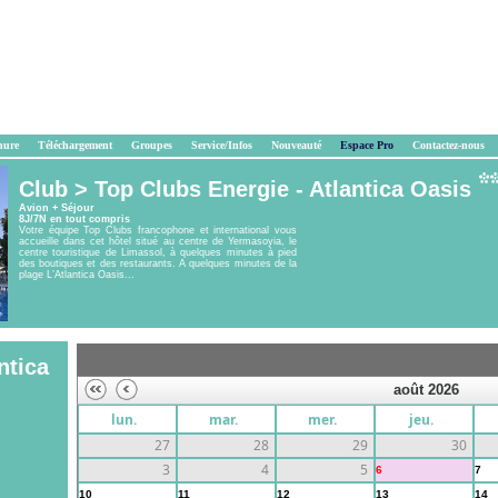
hure
Téléchargement
Groupes
Service/Infos
Nouveauté
Espace Pro
Contactez-nous
Club >
Top Clubs Energie - Atlantica Oasis
Avion + Séjour
8J/7N en tout compris
Votre équipe Top Clubs francophone et international vous
accueille dans cet hôtel situé au centre de Yermasoyia, le
centre touristique de Limassol, à quelques minutes à pied
des boutiques et des restaurants. A quelques minutes de la
plage L’Atlantica Oasis...
ntica
août 2026
lun.
mar.
mer.
jeu.
27
28
29
30
3
4
5
6
7
10
11
12
13
14