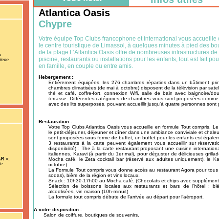
Atlantica Oasis
Chypre
Votre équipe Top Clubs francophone et international vous accueille 
le centre touristique de Limassol, à quelques minutes à pied des bo
de la plage L’Atlantica Oasis offre de nombreuses infrastructures de
a
piscine, restaurants ou installations pour les enfants, tout est fait 
plexe
en famille, en couple ou entre amis.
Hebergement :
Entièrement équipées, les 276 chambres réparties dans un bâtiment pri
chambres climatisées (de mai à octobre) disposent de la télévision par satel
thé et café, coffre-fort, connexion Wifi, salle de bain avec baignoire/
terrasse. Différentes catégories de chambres vous sont proposées comme de
avec des lits superposés, pouvant accueillir jusqu'à quatre personnes son
Restauration :
Votre Top Clubs Atlantica Oasis vous accueille en formule Tout compris. Le 
le petit-déjeuner, déjeuner et dîner dans une ambiance conviviale et chaleur
sont proposées sous forme de buffet, un buffet pour les enfants est égalem
3 restaurants à la carte peuvent également vous accueillir sur réservati
disponibilité) : The à la carte restaurant proposant une cuisine internation
italiennes. Karavi (à partir du 1er mai), pour déguster de délicieuses grillad
AR
»,
Mocha café, le Zeta cocktail bar (réservé aux adultes uniquement), le Ka
de
octobre)
La Formule Tout compris vous donne accès au restaurant Agora pour tous 
sodas), bière de la région et vins locaux.
Snack : 10h30-17h00 au Mocha café. (Chocolats et chips avec supplément
Sélection de boissons locales aux restaurants et bars de l’hôtel : biè
alcoolisées, vin maison (10h-minuit)
La formule tout compris débute de l’arrivée au départ pour l’aéroport.
A votre disposition :
Salon de coiffure, boutiques de souvenirs.