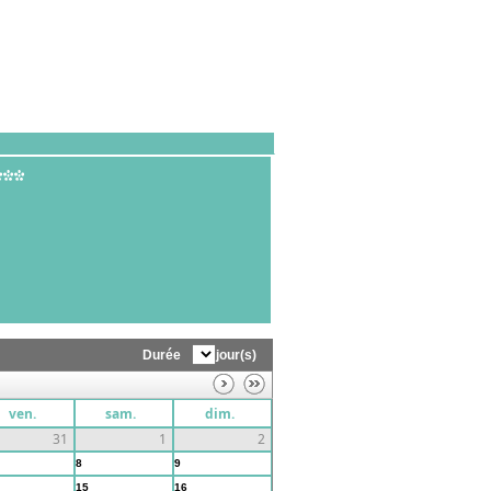
Durée
jour(s)
ven.
sam.
dim.
31
1
2
8
9
15
16