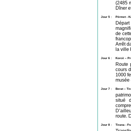
(2485 m
Dîner et
Jour 5 :
Përmet - K
Dépar
magnif
de cett
francop
Arrêt d
la ville
Jour 6 :
Korcë – Pr
Route 
cours d
1000 fe
musée e
Jour 7 :
Berat – Ti
patrimo
situé 
compre
D’aille
route. D
Jour 8 :
Tirana - F
Transfe