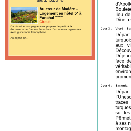
dès
d’Apoll
Au cœur de Madère –
Boulete
Logement en hôtel 5* à
lieu de
Funchal
Dîner et
Circuit
Ce circuit accompagné vous propose de partir à la
Jour 3 :
Vlorë – Sa
découverte de l’île aux fleurs lors d’excursions organisées
avec guide local francophone.
Départ
Au départ de...
turquoi
aux vi
Découve
Déjeune
face de
vérita
enviro
promene
Jour 4 :
Saranda – 
Départ
l’Unes
traces
turques
sur le
Përmet,
à ses n
montag