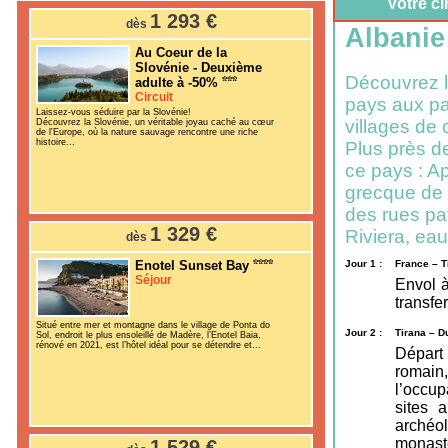
Votre ci
1 293 €
dès
Albanie
Au Coeur de la
Slovénie - Deuxième
Découvrez l
adulte à -50%
Circuit
pays aux p
Laissez-vous séduire par la Slovénie!
villages de 
Découvrez la Slovénie, un véritable joyau caché au cœur
de l'Europe, où la nature sauvage rencontre une riche
histoire...
Plus près de
ce pays : Ap
grecque de B
des rues pav
1 329 €
Riviera, eau
dès
Enotel Sunset Bay
Jour 1 :
France – T
Séjour
Envol à
transfer
Situé entre mer et montagne dans le village de Ponta do
Jour 2 :
Tirana – D
Sol, endroit le plus ensoleillé de Madère, l’Enotel Baia,
rénové en 2021, est l’hôtel idéal pour se détendre et...
Départ
romain,
l’occup
sites 
archéo
monastè
1 529 €