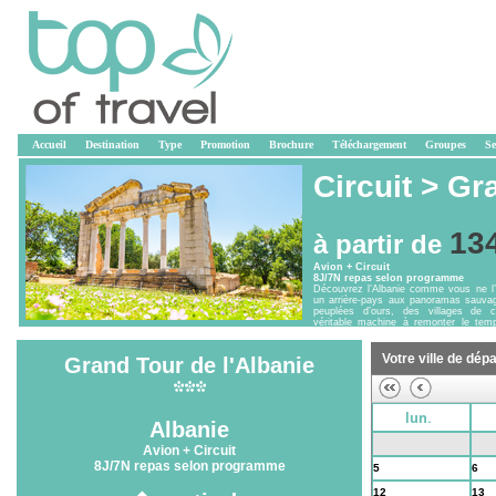
Accueil
Destination
Type
Promotion
Brochure
Téléchargement
Groupes
Se
Circuit >
Gra
13
à partir de
Avion + Circuit
8J/7N repas selon programme
Découvrez l’Albanie comme vous ne l’
un arrière-pays aux panoramas sauv
peuplées d’ours, des villages de c
véritable machine à remonter le tem
côte, des sites archéologiques, qui font.
Votre ville de dépa
Grand Tour de l'Albanie
lun.
Albanie
28
29
Avion + Circuit
8J/7N repas selon programme
5
6
12
13