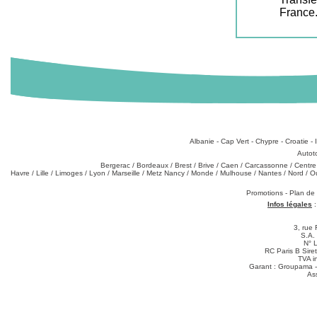
France
Destinations
:
Albanie
-
Cap Vert
-
Chypre
-
Croatie
-
Types de produits
:
Autot
Partez de chez vous
:
Bergerac
/
Bordeaux
/
Brest
/
Brive
/
Caen
/
Carcassonne
/
Centre
Havre
/
Lille
/
Limoges
/
Lyon
/
Marseille
/
Metz Nancy
/
Monde
/
Mulhouse
/
Nantes
/
Nord
/
O
Téléchargements
:
Promotions
-
Plan de
Infos légales
3, rue 
S.A.
N° 
RC Paris B Sir
TVA i
Garant : Groupama -
As