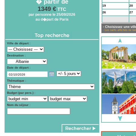
� partir de
19
20
1349 €
TTC
26
27
par personne le 25/09/2026
au d�part de Paris
2
3
- Choisissez une vill
- Les tarifs affichés ne 
Ville de départ :
Destination :
Date de départ :
Thématique :
Budget (par pers.) :
Nom du séjour :