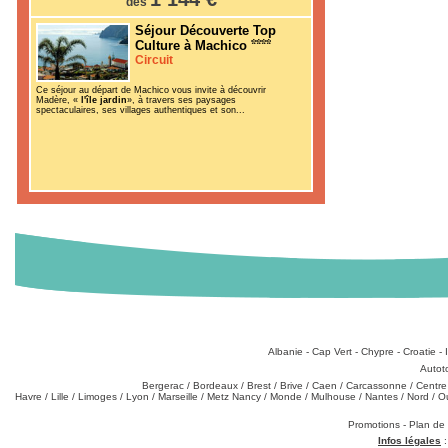
dès
Séjour Découverte Top
Culture à Machico
Circuit
Ce séjour au départ de Machico vous invite à découvrir
Madère, «
l'île jardin
», à travers ses paysages
spectaculaires, ses villages authentiques et son...
Destinations
:
Albanie
-
Cap Vert
-
Chypre
-
Croatie
-
Types de produits
:
Autot
Partez de chez vous
:
Bergerac
/
Bordeaux
/
Brest
/
Brive
/
Caen
/
Carcassonne
/
Centre
Havre
/
Lille
/
Limoges
/
Lyon
/
Marseille
/
Metz Nancy
/
Monde
/
Mulhouse
/
Nantes
/
Nord
/
O
Téléchargements
:
Promotions
-
Plan de
Infos légales