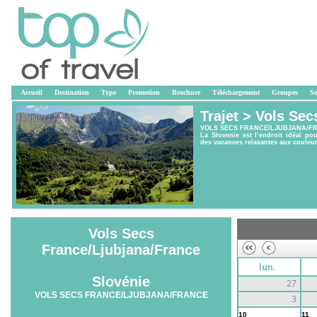
Accueil
Destination
Type
Promotion
Brochure
Téléchargement
Groupes
Se
Trajet >
Vols Sec
VOLS SECS FRANCE/LJUBJANA/F
La Slovenie est l’endroit idéal po
des vacances relaxantes aux couleur
Vols Secs
France/Ljubjana/France
lun.
Slovénie
27
VOLS SECS FRANCE/LJUBJANA/FRANCE
3
10
11