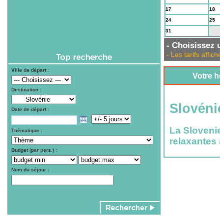
17
18
24
25
31
1
- Choisissez u
- Les tarifs aff
Ville de départ :
Votre h
Destination :
Slovéni
Date de départ :
La Slovenie
Thématique :
relaxantes 
Budget (par pers.) :
Nom du séjour :