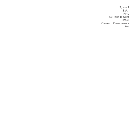
3, rue 
S.A.
N° 
RC Paris B Sir
TVA i
Garant : Groupama -
As