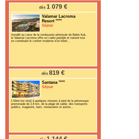
1 079 €
dès
Valamar Lacroma
Resort
Séjour
Installé au cœur de la verdoyante péninsule de Babin Kuk,
le Valamar Lacroma offre un cadre paisible et naturel tout
en combinant le confort moderne d’un hôtel...
819 €
dès
Santana
Séjour
L'hôtel est situé à quelques minutes à pied de la pittoresque
promenade de 2,6 km, de la plage de sable, des transports
publics, magasins, bars, restaurants et autres...
1 144 €