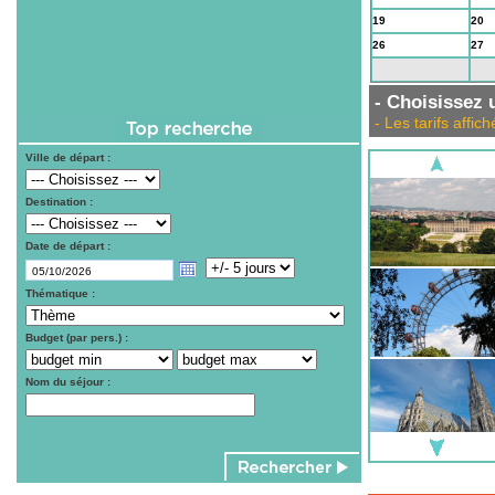
19
20
26
27
2
3
- Choisissez u
- Les tarifs aff
Ville de départ :
Destination :
Date de départ :
Thématique :
Budget (par pers.) :
Nom du séjour :