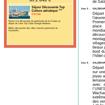
dès
de Sal
Séjour Découverte Top
Jour 3 :
SALZBOUR
Culture adriatique
Départ 
Circuit
l'œuvre
Partez à la découverte du patrimoine de la Croatie au
Promen
départ de votre Top Clubs Energie Medena.
place 
Mêlez découverte des villes classés patrimoine de
mondia
l’humanité...
découv
montagn
village
beaux p
bord d
l’hôtel
Jour 4 :
SALZBOUR
Départ 
sur une
joyau a
terras
avec s
l`UNES
Wachau
extrême
des ver