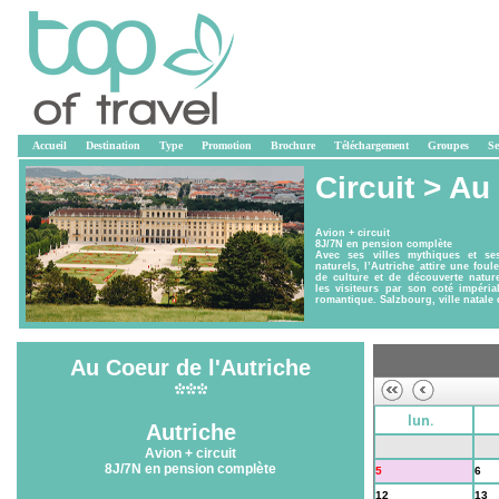
Accueil
Destination
Type
Promotion
Brochure
Téléchargement
Groupes
Se
Circuit >
Au 
Avion + circuit
8J/7N en pension complète
Avec ses villes mythiques et se
naturels, l’Autriche attire une foul
de culture et de découverte nature
les visiteurs par son coté impéri
romantique. Salzbourg, ville natale 
Au Coeur de l'Autriche
lun.
Autriche
28
29
Avion + circuit
8J/7N en pension complète
5
6
12
13