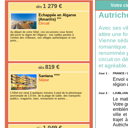
1 279 €
Votre ci
dès
Autrich
Echappée en Algarve
(Amarilis)
Circuit
Avec ses vi
Au départ de votre hôtel, ces excursions vous feront
attire une f
découvrir la région de l’Algarve : ses ruelles pavées à
l’ombre des châteaux, ses villages authentiques et ses
Vienne sédui
ports...
romantique. 
renommée po
circuit on 
et agréable.
819 €
dès
Jour 1 :
FRANCE /
Santana
Envol e
Séjour
région 
L'hôtel est situé à quelques minutes à pied de la pittoresque
Jour 2 :
LJUBLJAN
promenade de 2,6 km, de la plage de sable, des transports
Le mati
publics, magasins, bars, restaurants et autres...
Votre g
embléma
ville e
trajet
Autrich
1 049 €