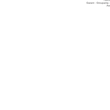
TVA i
Garant : Groupama -
As