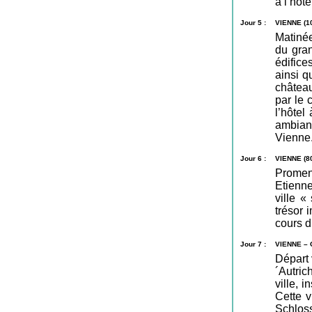
à l’hôt
Jour 5 :
VIENNE (1
Matinée
du gra
édifice
ainsi q
châtea
par le 
l’hôtel
ambian
Vienne.
Jour 6 :
VIENNE (8
Promena
Etienne
ville «
trésor 
cours d’
Jour 7 :
VIENNE – 
Départ 
´Autric
ville, 
Cette v
Schloss