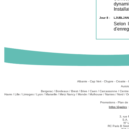
dynami
Installa
Jour 8 :
LJUBLJAN
Selon l
d'enreg
Destinations
:
Albanie
-
Cap Vert
-
Chypre
-
Croatie
-
Types de produits
:
Autot
Partez de chez vous
:
Bergerac
/
Bordeaux
/
Brest
/
Brive
/
Caen
/
Carcassonne
/
Centre
Havre
/
Lille
/
Limoges
/
Lyon
/
Marseille
/
Metz Nancy
/
Monde
/
Mulhouse
/
Nantes
/
Nord
/
O
Téléchargements
:
Promotions
-
Plan de
Infos légales
3, rue 
S.A.
N° 
RC Paris B Sir