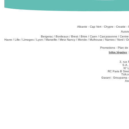
Destinations
:
Albanie
-
Cap Vert
-
Chypre
-
Croatie
-
Types de produits
:
Autot
Partez de chez vous
:
Bergerac
/
Bordeaux
/
Brest
/
Brive
/
Caen
/
Carcassonne
/
Centre
Havre
/
Lille
/
Limoges
/
Lyon
/
Marseille
/
Metz Nancy
/
Monde
/
Mulhouse
/
Nantes
/
Nord
/
O
Téléchargements
:
Promotions
-
Plan de
Infos légales
3, rue 
S.A.
N° 
RC Paris B Sir
TVA i
Garant : Groupama -
As