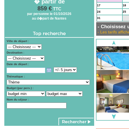
� partir de
17
18
859 €
TTC
24
25
par personne le 01/10/2026
au d�part de Nantes
31
1
- Choisissez u
- Les tarifs aff
Ville de départ :
Destination :
Date de départ :
Thématique :
Budget (par pers.) :
Nom du séjour :