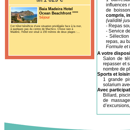
dès
influences 
Baia Madeira Hotel
de boisson
Ocean Beachfront
compris, i
Séjour
(validité ju
- Repas sou
Cet hôtel bénéficie d’une situation privilégiée face à la mer,
à quelques pas du centre de Machico. Chose rare à
- Service d
Madère, l’hôtel est situé à 150 mètres de deux plages :...
- Sélection
repas, au b
Formule et h
A votre disposi
Salon de tél
repasser et 
nombre de pla
Sports et loisir
1 grande pis
solarium avec
Avec participat
Billard, pisc
de massages.
d’excursions,