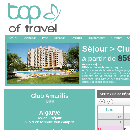
Accueil
Destination
Type
Promotion
Brochure
Téléchargement
Groupes
Se
Séjour >
Clu
85
à partir de
Avion + séjour
8J/7N en formule tout compris
A 350 mètres de la belle et longue pla
cette résidence bien tenue et conviv
kilomètre de la marina de Portimã
plaisance, ses bars et ses restaurant
jardin, ses logements bien...
Votre ville de dépa
Club Amarilis
lun.
Algarve
27
Avion + séjour
8J/7N en formule tout compris
3
10
11