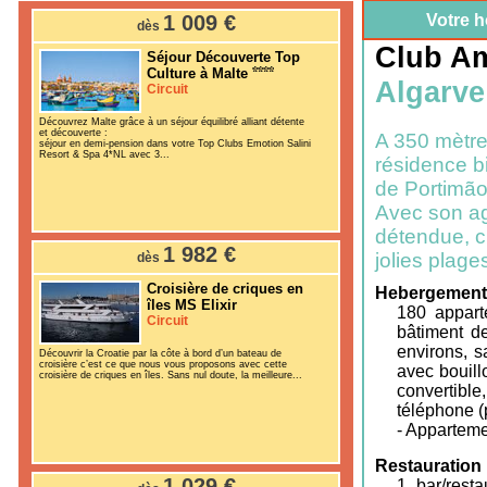
1 009 €
Votre h
dès
Club Am
Séjour Découverte Top
Culture à Malte
Algarve
Circuit
Découvrez Malte grâce à un séjour équilibré alliant détente
et découverte :
A 350 mètre
séjour en demi-pension dans votre Top Clubs Emotion Salini
Resort & Spa 4*NL avec 3...
résidence bi
de Portimão
Avec son ag
détendue, c
1 982 €
jolies plage
dès
Croisière de criques en
Hebergement
îles MS Elixir
180 appart
Circuit
bâtiment de
environs, s
Découvrir la Croatie par la côte à bord d’un bateau de
croisière c’est ce que nous vous proposons avec cette
avec bouill
croisière de criques en îles. Sans nul doute, la meilleure...
convertible
téléphone (
- Apparteme
Restauration 
1 029 €
1 bar/rest