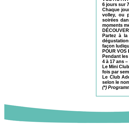
6 jours sur 
Chaque jour
volley, ou 
soirées dan
moments mém
DÉCOUVER
Partez à la
dégustation
façon ludique
POUR VOS 
Pendant les
4 à 17 ans –
Le Mini Club
fois par sem
Le Club Ado
selon le nom
(*) Programm