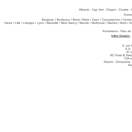
Destinations
:
Albanie
-
Cap Vert
-
Chypre
-
Croatie
-
Types de produits
:
Autot
Partez de chez vous
:
Bergerac
/
Bordeaux
/
Brest
/
Brive
/
Caen
/
Carcassonne
/
Centre
Havre
/
Lille
/
Limoges
/
Lyon
/
Marseille
/
Metz Nancy
/
Monde
/
Mulhouse
/
Nantes
/
Nord
/
O
Téléchargements
:
Promotions
-
Plan de
Infos légales
3, rue 
S.A.
N° 
RC Paris B Sir
TVA i
Garant : Groupama -
As