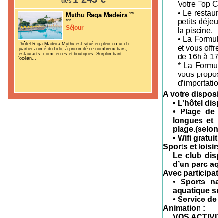
dès
Votre Top C
• Le restau
Muthu Raga Madeira
petits déje
Séjour
la piscine.
• La Formul
L'hôtel Raga Madeira Muthu est situé en plein cœur du
et vous off
quartier animé du Lido, à proximité de nombreux bars,
restaurants, commerces et boutiques. Surplombant
de 16h à 17
l’océan...
* La Formul
vous propos
d’importatio
A votre disposi
• L'hôtel di
• Plage de 
longues et 
plage.(selon
• Wifi gratui
Sports et loisir
Le club dis
d’un parc aq
Avec participat
• Sports na
aquatique su
• Service de
Animation :
VOS ACTIVI