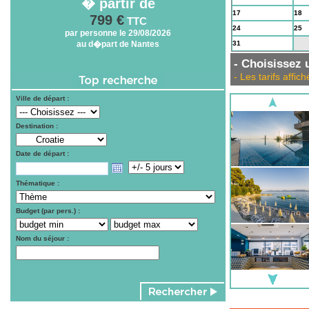
� partir de
17
18
799 €
TTC
24
25
par personne le 29/08/2026
au d�part de Nantes
31
1
- Choisissez u
- Les tarifs aff
Ville de départ :
Destination :
Date de départ :
Thématique :
Budget (par pers.) :
Nom du séjour :