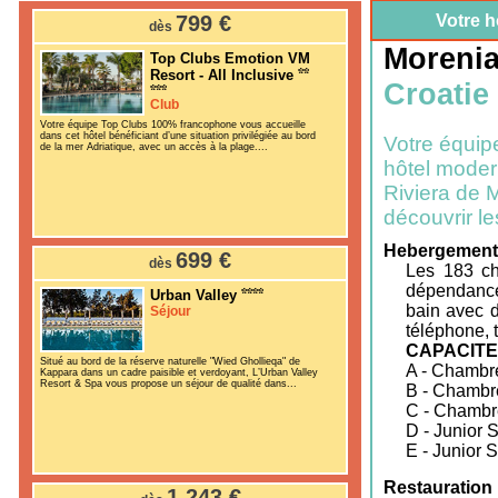
799 €
Votre h
dès
Morenia
Top Clubs Emotion VM
Resort - All Inclusive
Croatie
Club
Votre équipe Top Clubs 100% francophone vous accueille
dans cet hôtel bénéficiant d’une situation privilégiée au bord
Votre équip
de la mer Adriatique, avec un accès à la plage....
hôtel modern
Riviera de 
découvrir le
Hebergement
699 €
dès
Les 183 ch
dépendance
Urban Valley
bain avec d
Séjour
téléphone, t
CAPACIT
Situé au bord de la réserve naturelle "Wied Ghollieqa" de
A - Chambr
Kappara dans un cadre paisible et verdoyant, L’Urban Valley
Resort & Spa vous propose un séjour de qualité dans...
B - Chambre
C - Chambr
D - Junior 
E - Junior 
Restauration 
1 243 €