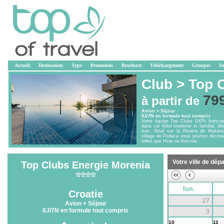
Accueil
Destination
Type
Promotion
Brochure
Téléchargement
Groupes
Se
Club >
Top 
79
à partir de
Avion + Séjour
8J/7N en formule tout compris
Votre équipe Top Clubs 100% francop
dans cet hôtel moderne et familial, di
mer. Situé sur la Riviera de Makars
village de Podaca vous pourrez découvr
telles que Hvar ou Korcula.
Votre ville de dépa
Top Clubs Energie Morenia
lun.
Croatie
27
Avion + Séjour
8J/7N en formule tout compris
3
10
11