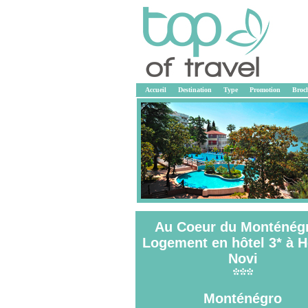
Accueil
Destination
Type
Promotion
Broc
Au Coeur du Monténég
Logement en hôtel 3* à 
<<
Novi
Monténégro