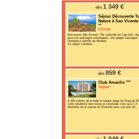
1 349 €
dès
Séjour Découverte T
Nature à Sao Vicent
Circuit
Découvrez São Vicente, l'île culturelle du Cap-Vert, ré
pour ses paysages volcaniques, ses plages sauvages 
l'ambiance animée de Mindelo.
Ce séjour combine...
859 €
dès
Club Amarilis
Séjour
A 350 mètres de la belle et longue plage de Praia da R
cette résidence bien tenue et conviviale n’est qu’à 1,5
kilomètre de la marina de Portimão avec son port de...
1 049 €