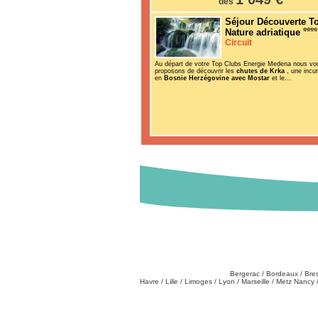
dès
Séjour Découverte T
Nature adriatique
Circuit
Au départ de votre Top Clubs Energie Medena nous vo
proposons de découvrir les
chutes de Krka
, une incu
en
Bosnie Herzégovine avec Mostar
et le...
Destinations
Partez de chez vous
:
Bergerac
/
Bordeaux
/
Bre
Havre
/
Lille
/
Limoges
/
Lyon
/
Marseille
/
Metz Nancy
Tél