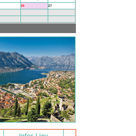
26
27
3
4
10
11
Infos Lieu