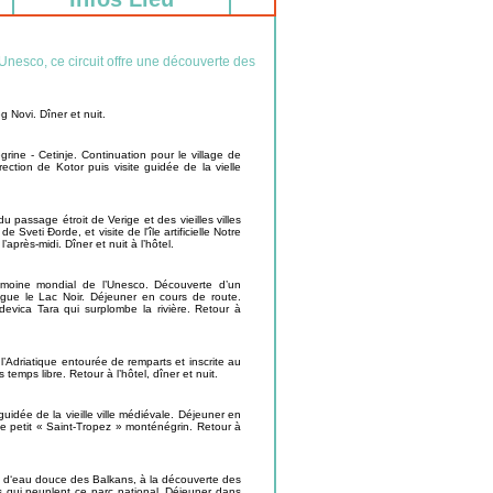
’Unesco, ce circuit offre une découverte des
g Novi. Dîner et nuit.
rine - Cetinje. Continuation pour le village de
ction de Kotor puis visite guidée de la vielle
assage étroit de Verige et des vieilles villes
 Sveti Ðorde, et visite de l'île artificielle Notre
après-midi. Dîner et nuit à l’hôtel.
rimoine mondial de l’Unesco. Découverte d’un
ingue le Lac Noir. Déjeuner en cours de route.
devica Tara qui surplombe la rivière. Retour à
e l’Adriatique entourée de remparts et inscrite au
temps libre. Retour à l’hôtel, dîner et nuit.
idée de la vieille ville médiévale. Déjeuner en
 le petit « Saint-Tropez » monténégrin. Retour à
c d‘eau douce des Balkans, à la découverte des
ns qui peuplent ce parc national. Déjeuner dans