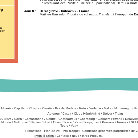
un restaurant local. Visite du musée du parc national. Retour à l’hôtel,
op
Jour 8 :
Herceg Novi - Dubrovnik - France
Matinée libre selon l’horaire du vol retour. Transfert à l’aéroport de D
us
rsion
:
Albanie
-
Cap Vert
-
Chypre
-
Croatie
-
Iles de Madère
-
Italie
-
Jordanie
-
Malte
-
Monténégro
-
Po
Types de produits
:
Autotour
/
Circuit
/
Club
/
Hôtel Animé
/
Séjour
/
Trajet
st
/
Brive
/
Caen
/
Carcassonne
/
Centre
/
Chateauroux
/
Cherbourg
/
Clermont-Ferrand
/
Deauville
/
Monde
/
Mulhouse
/
Nantes
/
Nord
/
Ouest
/
Paca
/
Paris
/
Perpignan
/
Province
/
Rennes
/
St E
Tours
/
Vatry
échargements
:
Promotions
-
Plan de vol
-
Prix d'appel
-
Conditions générales particulières de 
Infos légales
:
Contactez-nous
/
Infos Produits
/