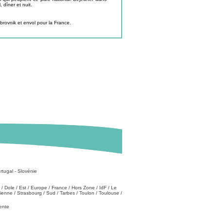
 dîner et nuit.
ubrovnik et envol pour la France.
rtugal
-
Slovénie
/
Dole
/
Est
/
Europe
/
France
/
Hors Zone
/
IdF
/
Le
tienne
/
Strasbourg
/
Sud
/
Tarbes
/
Toulon
/
Toulouse
/
vente