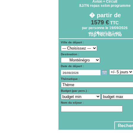
Avion + Circuit
8J/7N repas selon programme
� partir de
1579 €
TTC
par personne le 19/09/2026
au d�part de Lyon
Ville de départ :
Destination :
Date de départ :
Thématique :
Budget (par pers.) :
Nom du séjour :