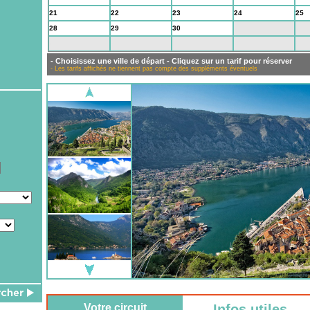
21
22
23
24
25
28
29
30
1
2
5
6
7
8
9
- Choisissez une ville de départ - Cliquez sur un tarif pour réserver
- Les tarifs affichés ne tiennent pas compte des suppléments éventuels
Votre circuit
Infos utiles