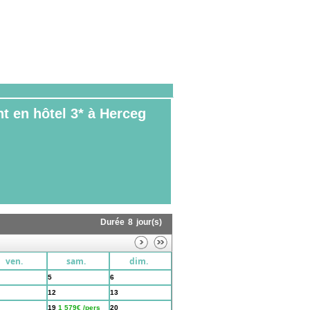
 en hôtel 3* à Herceg
Durée
8
jour(s)
ven.
sam.
dim.
5
6
12
13
19
1 579€ /pers
20