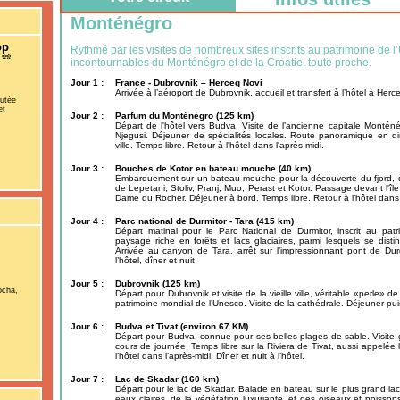
Monténégro
op
Rythmé par les visites de nombreux sites inscrits au patrimoine de l
e
incontournables du Monténégro et de la Croatie, toute proche.
Jour 1 :
France - Dubrovnik – Herceg Novi
Arrivée à l’aéroport de Dubrovnik, accueil et transfert à l’hôtel à Herce
putée
et
Jour 2 :
Parfum du Monténégro (125 km)
Départ de l'hôtel vers Budva. Visite de l’ancienne capitale Monténég
Njegusi. Déjeuner de spécialités locales. Route panoramique en dire
ville. Temps libre. Retour à l'hôtel dans l'après-midi.
Jour 3 :
Bouches de Kotor en bateau mouche (40 km)
Embarquement sur un bateau-mouche pour la découverte du fjord, du p
de Lepetani, Stoliv, Pranj, Muo, Perast et Kotor. Passage devant l'île de
Dame du Rocher. Déjeuner à bord. Temps libre. Retour à l’hôtel dans l’
Jour 4 :
Parc national de Durmitor - Tara (415 km)
Départ matinal pour le Parc National de Durmitor, inscrit au pat
paysage riche en forêts et lacs glaciaires, parmi lesquels se dist
Arrivée au canyon de Tara, arrêt sur l’impressionnant pont de Dur
l’hôtel, dîner et nuit.
Jour 5 :
Dubrovnik (125 km)
ocha,
Départ pour Dubrovnik et visite de la vieille ville, véritable «perle» d
patrimoine mondial de l’Unesco. Visite de la cathédrale. Déjeuner puis 
Jour 6 :
Budva et Tivat (environ 67 KM)
Départ pour Budva, connue pour ses belles plages de sable. Visite gu
cours de journée. Temps libre sur la Riviera de Tivat, aussi appelée
l’hôtel dans l’après-midi. Dîner et nuit à l’hôtel.
Jour 7 :
Lac de Skadar (160 km)
Départ pour le lac de Skadar. Balade en bateau sur le plus grand la
eaux claires, de la végétation luxuriante, et des oiseaux et poisso