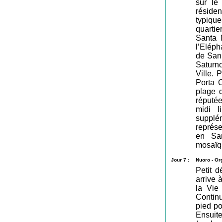
sur le
résiden
typique
quarti
Santa 
l’Eléph
de San 
Saturn
Ville. 
Porta C
plage 
réputée
midi l
supplém
représe
en Sar
mosaïqu
Jour 7 :
Nuoro - Or
Petit 
arrive 
la Vie
Contin
pied po
Ensuit