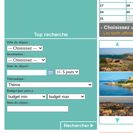
17
18
24
25
31
1
- Choisissez u
- Les tarifs aff
Ville de départ :
Destination :
Date de départ :
Thématique :
Budget (par pers.) :
Nom du séjour :