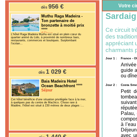
956 €
Votre ci
dès
Sardai
Muthu Raga Madeira -
Ton partenaire de
bronzette à moitié prix
Ce circuit t
Séjour
L'hôtel Raga Madeira Muthu est situé en plein cœur du
des traditio
quartier animé du Lido, à proximité de nombreux bars,
restaurants, commerces et boutiques. Surplombant
appréciant 
l’océan...
charmants pe
Jour 1 :
France - O
Arrivée
guide a
1 029 €
dès
ou dîne
Baia Madeira Hotel
Jour 2 :
Costa Smer
Ocean Beachfront
Séjour
Petit 
tombea
Cet hôtel bénéficie d’une situation privilégiée face à la mer,
suivan
à quelques pas du centre de Machico. Chose rare à
Madère, l’hôtel est situé à 150 mètres de deux plages :...
réputée
Palau, 
composé
à l’eau
Déjeune
avec un
1 440 €