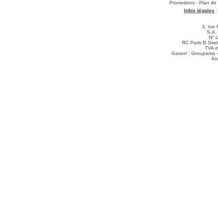
Téléchargements
:
Promotions
-
Plan de
Infos légales
3, rue 
S.A.
N° 
RC Paris B Sir
TVA i
Garant : Groupama -
As