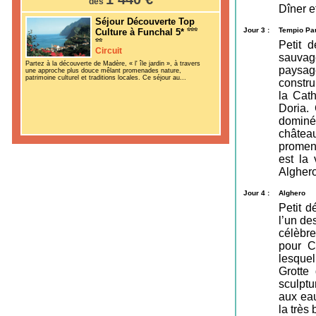
dès
Dîner e
Séjour Découverte Top
Jour 3 :
Tempio Pau
Culture à Funchal 5*
Petit 
Circuit
sauvage
Partez à la découverte de Madère, « l' île jardin », à travers
paysage
une approche plus douce mêlant promenades nature,
patrimoine culturel et traditions locales. Ce séjour au...
constru
la Cath
Doria.
dominé 
château
promena
est la 
Alghero
Jour 4 :
Alghero
Petit d
l’un de
célèbr
pour C
lesquel
Grotte
sculptu
aux eau
la très 