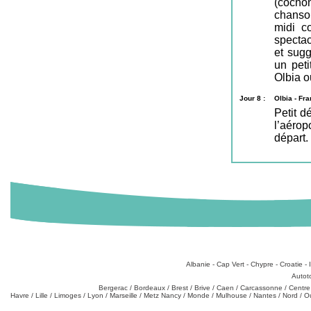
(cochon
chanson
midi c
spectac
et sugg
un peti
Olbia o
Jour 8 :
Olbia - Fr
Petit d
l’aérop
départ.
Destinations
:
Albanie
-
Cap Vert
-
Chypre
-
Croatie
-
Types de produits
:
Autot
Partez de chez vous
:
Bergerac
/
Bordeaux
/
Brest
/
Brive
/
Caen
/
Carcassonne
/
Centre
Havre
/
Lille
/
Limoges
/
Lyon
/
Marseille
/
Metz Nancy
/
Monde
/
Mulhouse
/
Nantes
/
Nord
/
O