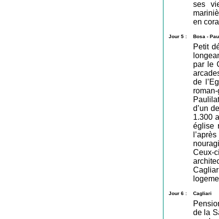
ses vi
mariniè
en cora
Jour 5 :
Bosa - Pau
Petit d
longean
par le 
arcades
de l’Eg
roman-
Paulila
d’un de
1.300 a
église
l’après
nourag
Ceux-ci
archite
Cagliar
logeme
Jour 6 :
Cagliari
Pension
de la S