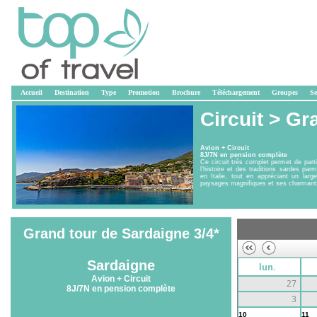
Accueil
Destination
Type
Promotion
Brochure
Téléchargement
Groupes
Se
Circuit >
Gra
Avion + Circuit
8J/7N en pension complète
Ce circuit très complet permet de part
l’histoire et des traditions sardes par
en Italie, tout en appréciant un lar
paysages magnifiques et ses charmants 
Grand tour de Sardaigne 3/4*
Sardaigne
lun.
Avion + Circuit
27
8J/7N en pension complète
3
10
11