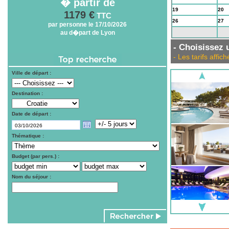
� partir de
19
20
1179 €
TTC
26
27
par personne le 17/10/2026
au d�part de Lyon
2
3
- Choisissez u
- Les tarifs aff
Ville de départ :
Destination :
Date de départ :
Thématique :
Budget (par pers.) :
Nom du séjour :