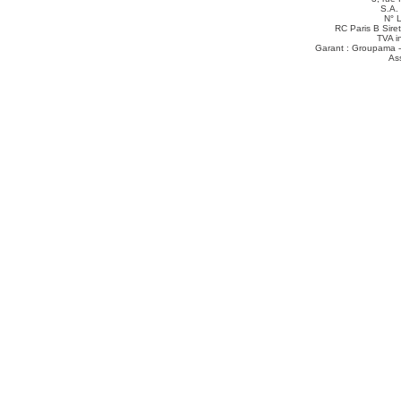
S.A.
N° 
RC Paris B Sir
TVA i
Garant : Groupama -
As