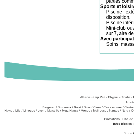
parties comm
Sports et loisir
Piscine ex
disposition.
Piscine intér
Mini-club ouv
sur 7, aire d
Avec participat
Soins, massa
Destinations
:
Albanie
-
Cap Vert
-
Chypre
-
Croatie
-
Types de produits
:
Autot
Partez de chez vous
:
Bergerac
/
Bordeaux
/
Brest
/
Brive
/
Caen
/
Carcassonne
/
Centre
Havre
/
Lille
/
Limoges
/
Lyon
/
Marseille
/
Metz Nancy
/
Monde
/
Mulhouse
/
Nantes
/
Nord
/
O
Téléchargements
:
Promotions
-
Plan de
Infos légales
3, rue 