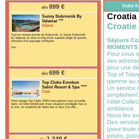
899 €
Votre h
dès
Croatia
Sunny Dubrovnik By
Valamar
Croatie
Séjour
Tout en restant proche de Dubrovnik, le Sunny Dubrovnik
by Valamar se situe le long d’une superbe plage de gravier,
Séjours C
entourée d’un paysage verdoyant.
MOMENTS 
Les...
Pour vous o
des adresse
pour une dé
699 €
Top of Trav
dès
gamme au d
Top Clubs Emotion
Salini Resort & Spa
Un service r
Club
simplement l
hôtel Colle
Votre équipe Top Clubs 100% francophone vous accueille
dans cet hôtel bénéficiant d’une situation privilégiée face à
ambiance.
la mer, en surplomb de Salini bay et face a la ville...
Nous les av
Des service
(pour toute 
privés, poss
1 349 €