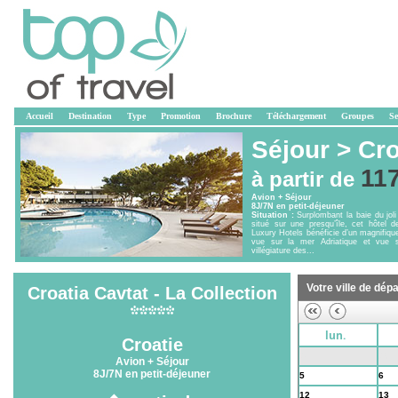
Accueil
Destination
Type
Promotion
Brochure
Téléchargement
Groupes
Se
Séjour >
Cro
11
à partir de
Avion + Séjour
8J/7N en petit-déjeuner
Situation :
Surplombant la baie du joli
situé sur une presqu’île, cet hôtel d
Luxury Hotels bénéficie d’un magnifi
vue sur la mer Adriatique et vue s
villégiature des...
Votre ville de dépa
Croatia Cavtat - La Collection
lun.
Croatie
28
29
Avion + Séjour
8J/7N en petit-déjeuner
5
6
12
13