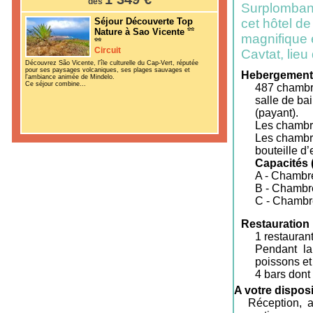
dès
Surplombant 
Séjour Découverte Top
cet hôtel d
Nature à Sao Vicente
magnifique 
Circuit
Cavtat, lieu 
Découvrez São Vicente, l'île culturelle du Cap-Vert, réputée
pour ses paysages volcaniques, ses plages sauvages et
Hebergement
l'ambiance animée de Mindelo.
Ce séjour combine...
487 chambre
salle de bai
(payant).
Les chambre
Les chambre
bouteille d’
Capacités 
A - Chambr
B - Chambr
C - Chambr
Restauration 
1 restauran
Pendant la
poissons et
4 bars dont
A votre disposi
Réception, a