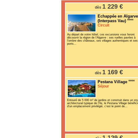
1 229 €
dès
Echappée en Algarve
(Interpass Vau)
Circuit
Au départ de votre hôtel, ces excursions vous feront
découvrir la région de l’Algarve : ses ruelles pavées à
l’ombre des châteaux, ses villages authentiques et ses
ports...
1 169 €
dès
Pestana Village
Séjour
Entouré de 5 000 m² de jardins et construit dans un sty
architectural typique de l’île, le Pestana Village bénéfic
d’un emplacement privilégié, c’est le point de...
1 129 €