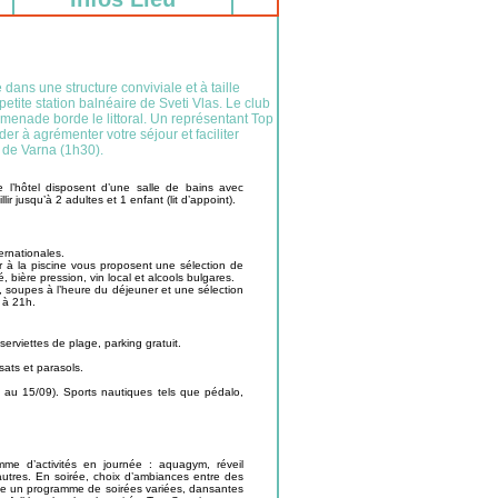
dans une structure conviviale et à taille
tite station balnéaire de Sveti Vlas. Le club
omenade borde le littoral. Un représentant Top
der à agrémenter votre séjour et faciliter
t de Varna (1h30).
 l’hôtel disposent d’une salle de bains avec
r jusqu’à 2 adultes et 1 enfant (lit d’appoint).
ernationales.
ar à la piscine vous proposent une sélection de
, bière pression, vin local et alcools bulgares.
 soupes à l’heure du déjeuner et une sélection
 à 21h.
serviettes de plage, parking gratuit.
sats et parasols.
 au 15/09). Sports nautiques tels que pédalo,
me d’activités en journée : aquagym, réveil
 d’autres. En soirée, choix d’ambiances entre des
rve un programme de soirées variées, dansantes