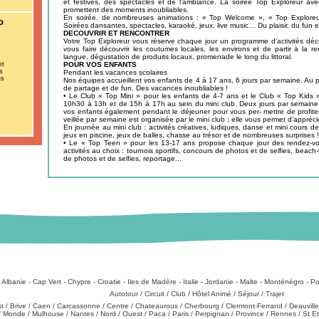
et festives, des spectacles et de l’ambiance. La soirée Top Exploreur avec
promettent des moments inoubliables.
En soirée, de nombreuses animations : « Top Welcome », « Top Exploreur 
o
Soirées dansantes, spectacles, karaoké, jeux, live music… Du plaisir, du fun et 
DECOUVRIR ET RENCONTRER
Votre Top Exploreur vous réserve chaque jour un programme d’activités déc
vous faire découvrir les coutumes locales, les environs et de partir à la r
langue, dégustation de produits locaux, promenade le long du littoral.
et
POUR VOS ENFANTS
s
Pendant les vacances scolaires
es
Nos équipes accueillent vos enfants de 4 à 17 ans, 6 jours par semaine. Au
de partage et de fun. Des vacances inoubliables !
• Le Club « Top Mini » pour les enfants de 4-7 ans et le Club « Top Kids 
10h30 à 13h et de 15h à 17h au sein du mini club. Deux jours par semaine
vos enfants également pendant le déjeuner pour vous per- mettre de profite
veillée par semaine est organisée par le mini club ; elle vous permet d’appréci
En journée au mini club : activités créatives, ludiques, danse et mini cours de 
jeux en piscine, jeux de balles, chasse au trésor et de nombreuses surprises !
• Le « Top Teen » pour les 13-17 ans propose chaque jour des rendez-v
activités au choix : tournois sportifs, concours de photos et de selfies, beach-
de photos et de selfies, reportage...
:
Albanie
-
Cap Vert
-
Chypre
-
Croatie
-
Iles de Madère
-
Italie
-
Jordanie
-
Malte
-
Monténégro
-
Po
Types de produits
:
Autotour
/
Circuit
/
Club
/
Hôtel Animé
/
Séjour
/
Trajet
st
/
Brive
/
Caen
/
Carcassonne
/
Centre
/
Chateauroux
/
Cherbourg
/
Clermont-Ferrand
/
Deauville
/
Monde
/
Mulhouse
/
Nantes
/
Nord
/
Ouest
/
Paca
/
Paris
/
Perpignan
/
Province
/
Rennes
/
St E