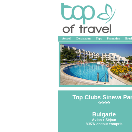
Accueil
Destination
Type
Promotion
Broc
Top Clubs Sineva Pa
<<
Bulgarie
Avion + Séjour
8J/7N en tout compris