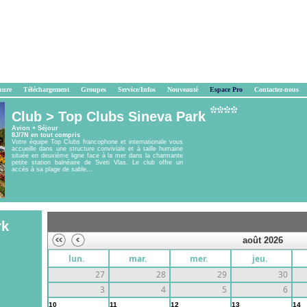
hure
Téléchargement
Groupes
Service/Infos
Nouveauté
Espace Pro
Contactez-nous
Club >
Top Clubs Sineva Park
Avion + Séjour
8J/7N en tout compris
Votre équipe Top Clubs francophone et internationale vous
accueille dans une structure conviviale et à taille humaine
située en deuxième ligne face à la mer dans la charmante
petite station balnéaire de Sveti Vlas. Le club offre un
accès à sa plage de sable...
rk
août 2026
lun.
mar.
mer.
jeu.
27
28
29
30
3
4
5
6
10
11
12
13
14