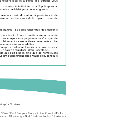
 folklore local et la soirée Top Surprise vous
» spectacle folklorique et « Top Surprise ».
de la convivialité pour petits et grands !
ouverte au sein du club ou à proximité afin de
encontre des habitants de la région : cours de
 programme : de belles rencontres, des moments
» pour les 8-12 ans accueillent vos enfants de
, nos équipes vous proposent de s’occuper de
r pleinement de vos activités découvertes. Une
er votre soirée entre adultes.
langue en intérieur. En extérieur : aire de jeux,
 En soirée : mini disco, défilé, spectacle…
ous aux plus grands ainsi que de nombreuses
volley, quilles finlandaises, water-polo, concours
rtugal
-
Slovénie
/
Dole
/
Est
/
Europe
/
France
/
Hors Zone
/
IdF
/
Le
tienne
/
Strasbourg
/
Sud
/
Tarbes
/
Toulon
/
Toulouse
/