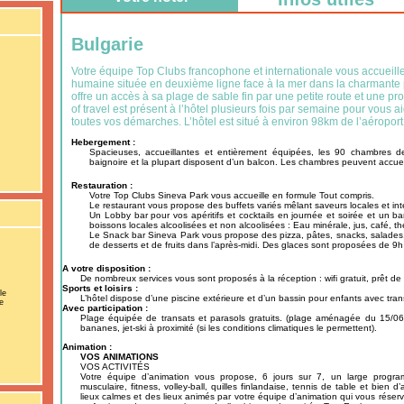
Bulgarie
Votre équipe Top Clubs francophone et internationale vous accueille 
humaine située en deuxième ligne face à la mer dans la charmante pe
offre un accès à sa plage de sable fin par une petite route et une pr
of travel est présent à l’hôtel plusieurs fois par semaine pour vous ai
toutes vos démarches. L’hôtel est situé à environ 98km de l’aéropor
Hebergement :
Spacieuses, accueillantes et entièrement équipées, les 90 chambres de
baignoire et la plupart disposent d’un balcon. Les chambres peuvent accueilli
Restauration :
Votre Top Clubs Sineva Park vous accueille en formule Tout compris.
Le restaurant vous propose des buffets variés mêlant saveurs locales et int
Un Lobby bar pour vos apéritifs et cocktails en journée et soirée et un b
boissons locales alcoolisées et non alcoolisées : Eau minérale, jus, café, thé
Le Snack bar Sineva Park vous propose des pizza, pâtes, snacks, salades,
de desserts et de fruits dans l’après-midi. Des glaces sont proposées de 9h
A votre disposition :
De nombreux services vous sont proposés à la réception : wifi gratuit, prêt de 
Sports et loisirs :
le
L’hôtel dispose d’une piscine extérieure et d’un bassin pour enfants avec tran
ie
Avec participation :
Plage équipée de transats et parasols gratuits. (plage aménagée du 15/06
bananes, jet-ski à proximité (si les conditions climatiques le permettent).
Animation :
VOS ANIMATIONS
VOS ACTIVITÉS
Votre équipe d’animation vous propose, 6 jours sur 7, un large program
musculaire, fitness, volley-ball, quilles finlandaise, tennis de table et bien
lieux calmes et des lieux animés par votre équipe d’animation qui vous rése