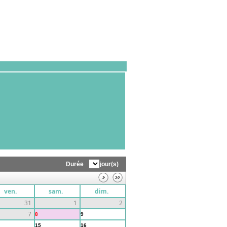
Durée
jour(s)
ven.
sam.
dim.
31
1
2
7
8
9
15
16