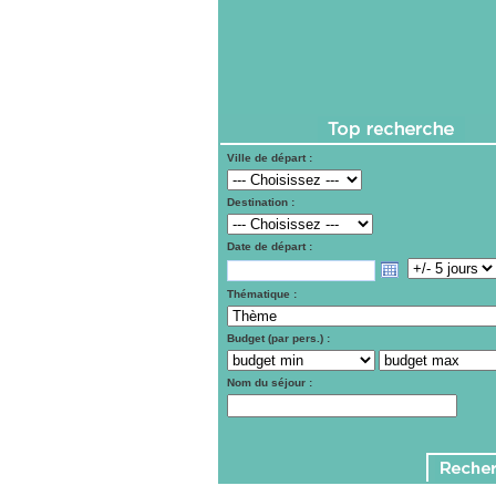
Ville de départ :
Destination :
Date de départ :
Thématique :
Budget (par pers.) :
Nom du séjour :