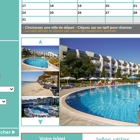
17
18
19
20
21
24
25
26
27
28
31
1
2
3
4
- Choisissez une ville de départ - Cliquez sur un tarif pour réserver
- Les tarifs affichés ne tiennent pas compte des suppléments éventuels
Votre hôtel
Infos utiles