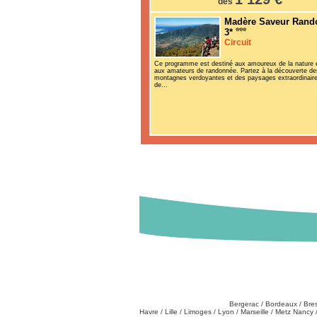
dès
Madère Saveur Rand
3*
Circuit
Ce programme est destiné aux amoureux de la nature 
aux amateurs de randonnée. Partez à la découverte de
montagnes verdoyantes et des paysages extraordinair
de...
Destinations
Partez de chez vous
:
Bergerac
/
Bordeaux
/
Bre
Havre
/
Lille
/
Limoges
/
Lyon
/
Marseille
/
Metz Nancy