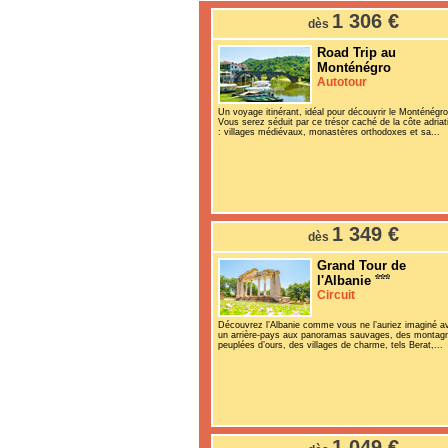
1 306 €
dès
Road Trip au
Monténégro
Autotour
Un voyage itinérant, idéal pour découvrir le Monténégro
Vous serez séduit par ce trésor caché de la côte adriat
: villages médiévaux, monastères orthodoxes et sa...
1 349 €
dès
Grand Tour de
l'Albanie
Circuit
Découvrez l’Albanie comme vous ne l’auriez imaginé a
un arrière-pays aux panoramas sauvages, des montag
peuplées d’ours, des villages de charme, tels Berat,...
1 049 €