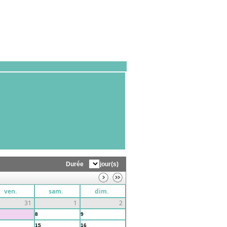
Durée
jour(s)
ven.
sam.
dim.
31
1
2
8
9
15
16