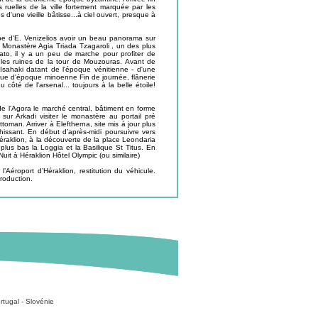
es ruelles de la ville fortement marquée par les
 d'une vieille bâtisse...à ciel ouvert, presque à
ombe d'E. Venizelios avoir un beau panorama sur
le Monastère Agia Triada Tzagaroli , un des plus
to, il y a un peu de marche pour profiter de
oir les ruines de la tour de Mouzouras. Avant de
 Isahaki datant de l'époque vénitienne - d'une
ogique d'époque minoenne Fin de journée, flânerie
u côté de l'arsenal... toujours à la belle étoile!
e l'Agora le marché central, bâtiment en forme
ur Arkadi visiter le monastère au portail pré
toman. Arriver à Eleftherna, site mis à jour plus
ssant. En début d’après-midi poursuivre vers
éraklion, à la découverte de la place Leondaria
plus bas la Loggia et la Basilique St Titus. En
uit à Héraklion Hôtel Olympic (ou similaire)
l’Aéroport d’Héraklion, restitution du véhicule.
roduction.
rtugal
-
Slovénie