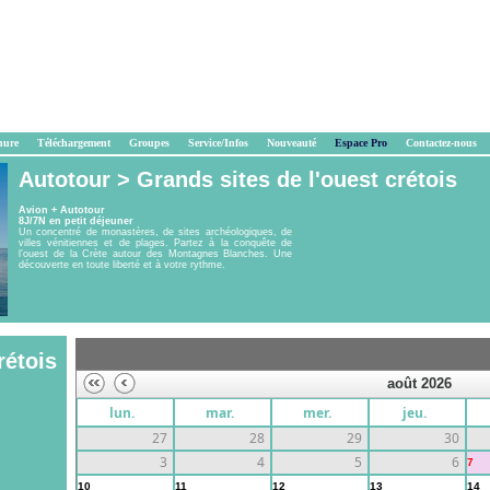
hure
Téléchargement
Groupes
Service/Infos
Nouveauté
Espace Pro
Contactez-nous
Autotour >
Grands sites de l'ouest crétois
Avion + Autotour
8J/7N en petit déjeuner
Un concentré de monastères, de sites archéologiques, de
villes vénitiennes et de plages. Partez à la conquête de
l’ouest de la Crète autour des Montagnes Blanches. Une
découverte en toute liberté et à votre rythme.
rétois
août 2026
lun.
mar.
mer.
jeu.
27
28
29
30
3
4
5
6
7
10
11
12
13
14