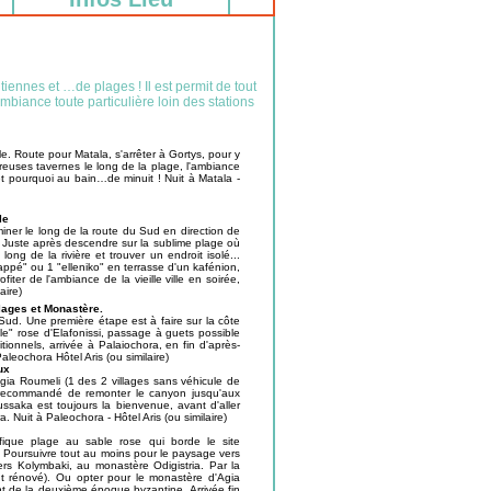
iennes et …de plages ! Il est permit de tout
biance toute particulière loin des stations
le. Route pour Matala, s'arrêter à Gortys, pour y
breuses tavernes le long de la plage, l'ambiance
t pourquoi au bain…de minuit ! Nuit à Matala -
le
iner le long de la route du Sud en direction de
. Juste après descendre sur la sublime plage où
long de la rivière et trouver un endroit isolé...
frappé" ou 1 "elleniko" en terrasse d'un kafénion,
ter de l'ambiance de la vieille ville en soirée,
aire)
lages et Monastère.
 Sud. Une première étape est à faire sur la côte
le" rose d'Elafonissi, passage à guets possible
ditionnels, arrivée à Palaiochora, en fin d'après-
aleochora Hôtel Aris (ou similaire)
ux
gia Roumeli (1 des 2 villages sans véhicule de
s recommandé de remonter le canyon jusqu'aux
ussaka est toujours la bienvenue, avant d'aller
. Nuit à Paleochora - Hôtel Aris (ou similaire)
fique plage au sable rose qui borde le site
. Poursuivre tout au moins pour le paysage vers
vers Kolymbaki, au monastère Odigistria. Par la
ent rénové). Ou opter pour le monastère d'Agia
ent de la deuxième époque byzantine. Arrivée fin