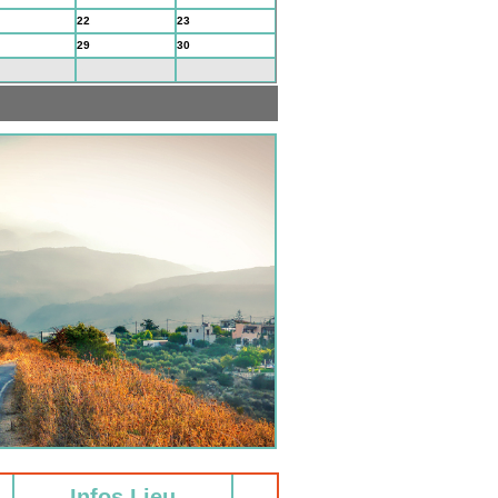
22
23
29
30
5
6
Infos Lieu