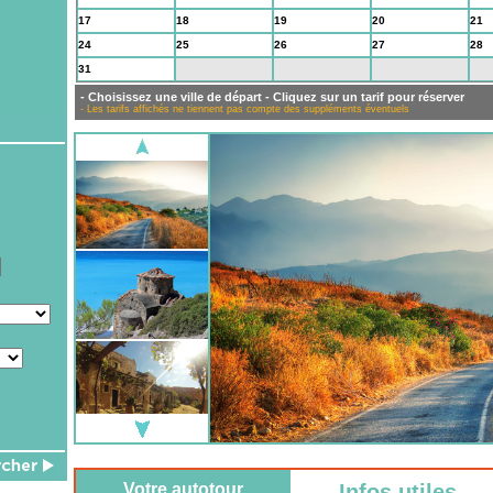
17
18
19
20
21
24
25
26
27
28
31
1
2
3
4
- Choisissez une ville de départ - Cliquez sur un tarif pour réserver
- Les tarifs affichés ne tiennent pas compte des suppléments éventuels
Votre autotour
Infos utiles