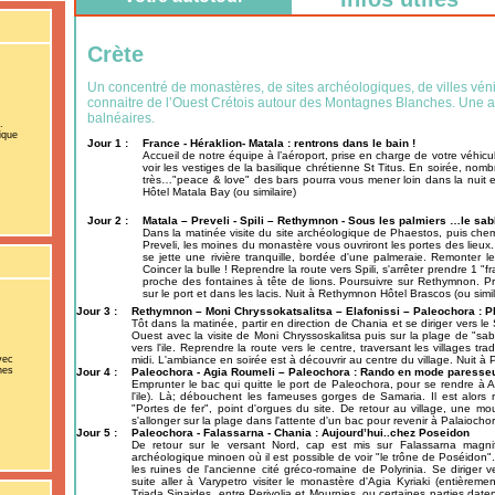
Crète
Un concentré de monastères, de sites archéologiques, de villes vénit
connaitre de l’Ouest Crétois autour des Montagnes Blanches. Une am
balnéaires.
.
ique
Jour 1 :
France - Héraklion- Matala : rentrons dans le bain !
Accueil de notre équipe à l’aéroport, prise en charge de votre véhicu
voir les vestiges de la basilique chrétienne St Titus. En soirée, nom
très…"peace & love" des bars pourra vous mener loin dans la nuit e
Hôtel Matala Bay (ou similaire)
Jour 2 :
Matala – Preveli - Spili – Rethymnon - Sous les palmiers …le sab
Dans la matinée visite du site archéologique de Phaestos, puis chem
Preveli, les moines du monastère vous ouvriront les portes des lieux
se jette une rivière tranquille, bordée d'une palmeraie. Remonter le 
Coincer la bulle ! Reprendre la route vers Spili, s'arrêter prendre 1 "
proche des fontaines à tête de lions. Poursuivre sur Rethymnon. Profi
sur le port et dans les lacis. Nuit à Rethymnon Hôtel Brascos (ou simil
Jour 3 :
Rethymnon – Moni Chryssokatsalitsa – Elafonissi – Paleochora : P
Tôt dans la matinée, partir en direction de Chania et se diriger vers le
Ouest avec la visite de Moni Chryssoskalitsa puis sur la plage de "sab
vers l'ile. Reprendre la route vers le centre, traversant les villages tra
vec
midi. L'ambiance en soirée est à découvrir au centre du village. Nuit à P
nes
Jour 4 :
Paleochora - Agia Roumeli – Paleochora : Rando en mode paresse
Emprunter le bac qui quitte le port de Paleochora, pour se rendre à A
l'ile). Là; débouchent les fameuses gorges de Samaria. Il est alor
"Portes de fer", point d'orgues du site. De retour au village, une mo
s'allonger sur la plage dans l'attente d'un bac pour revenir à Palaiochora
Jour 5 :
Paleochora - Falassarna - Chania : Aujourd’hui..chez Poseidon
De retour sur le versant Nord, cap est mis sur Falassarna magni
archéologique minoen où il est possible de voir "le trône de Poséidon"
les ruines de l'ancienne cité gréco-romaine de Polyrinia. Se diriger 
suite aller à Varypetro visiter le monastère d'Agia Kyriaki (entièrem
Triada Sinaides, entre Perivolia et Mournies, ou certaines parties dat