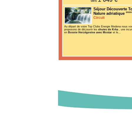
dès
Séjour Découverte T
Nature adriatique
Circuit
Au départ de votre Top Clubs Energie Medena nous vo
proposons de découvrir les
chutes de Krka
, une incu
en
Bosnie Herzégovine avec Mostar
et le...
Destinations