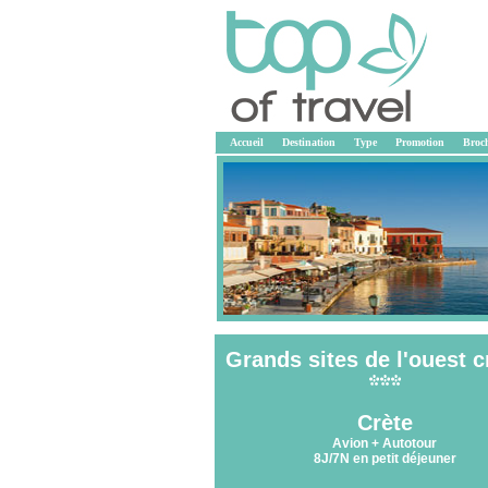
Accueil
Destination
Type
Promotion
Broc
Grands sites de l'ouest c
<<
Crète
Avion + Autotour
8J/7N en petit déjeuner