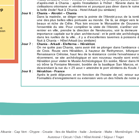
d'après-midi à Chania ; après l'installation à l'hôtel ; flânerie dans l
civilisations ottomane et vénitienne et pourquoi pas diner dans le ruines
op
la belle étoile! Nuit à Chania - Hotel Arkadi (ou similaire)
Jour 6 :
Chania – Akrotiri – Chania
Dans la matinée, se diriger vers la pointe de l'Akrotiri pour, de la t
une des plus belles villes portuaire au monde. De là, se diriger vers 
beaux et riche de Crête. Plus loin encore le Monastère de Gouverna
l'ensemble du site. Pour compléter la visite de l'Akrotiri, s'arrêter v
us
rentrer en ville, prendre la direction de Nerokourou, voir la demeure
rsion
importance capitale sur le plan architectural - et le petit site archéol
dans les ruelles de la ville....il y a d'excellentes tavernes à poissons d
Nuit à Chania – Hôtel Arkadi (ou similaire)
Jour 7 :
Chania - Arkadi - Elefterna – Héraklion
On ne quitte pas Chania, sans avoir été se plonger dans l'ambiance d
de Croix. Route vers Héraklion, à hauteur de Rethymnon, bifurquer s
Renaissance Crétoise, haut lieu de la résistance contre l'envahisseur ot
récemment, se site archéologique et son nouveau musée sont enrichi
Héraklion pour visiter le Musée Archéologique En soirée, flâner dans H
où trône la Fontaine Morosini, bordée de la basilique San Marcos, et 
descendant la rue du « 25 aout » atteindre le port vénitiens du Koule. N
Jour 8 :
Héraklion - France
Après le petit déjeuner, et en fonction de l’horaire de vol, retour sur 
Formalités d’enregistrement ou extension vers un des hôtels de notre p
:
Albanie
-
Cap Vert
-
Chypre
-
Croatie
-
Iles de Madère
-
Italie
-
Jordanie
-
Malte
-
Monténégro
-
Po
Types de produits
:
Autotour
/
Circuit
/
Club
/
Hôtel Animé
/
Séjour
/
Trajet