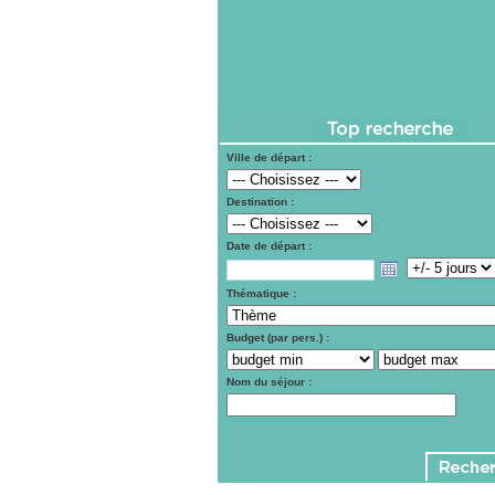
Ville de départ :
Destination :
Date de départ :
Thématique :
Budget (par pers.) :
Nom du séjour :