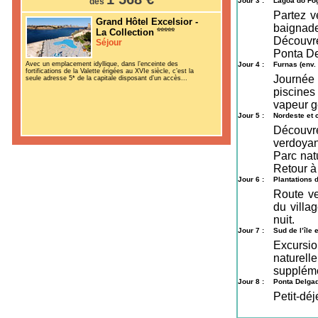
dès
Jour 3 :
Lagoa do Fog
Partez v
Grand Hôtel Excelsior -
baignade
La Collection
Découvr
Séjour
Ponta Del
Avec un emplacement idyllique, dans l’enceinte des
Jour 4 :
Furnas (env.
fortifications de la Valette érigées au XVIe siècle, c’est la
Journée 
seule adresse 5* de la capitale disposant d’un accès...
piscines
vapeur gé
Jour 5 :
Nordeste et 
Découvr
verdoyan
Parc nat
Retour à 
Jour 6 :
Plantations d
Route ve
du villa
nuit.
Jour 7 :
Sud de l’île
Excursio
naturel
supplémen
Jour 8 :
Ponta Delga
Petit-déj