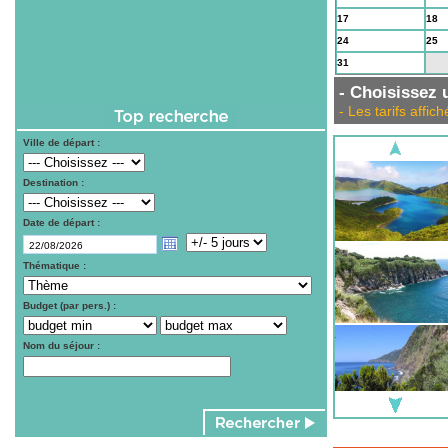
17
18
24
25
31
1
- Choisissez u
- Les tarifs aff
Ville de départ :
Destination :
Date de départ :
Thématique :
Budget (par pers.) :
Nom du séjour :