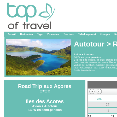
Accueil
Destination
Type
Promotion
Brochure
Téléchargement
Groupes
Se
Autotour >
R
Avion + Autotour
8J/7N en demi-pension
L’île de São Miguel, la plus grande de
pour une découverte en toute liberté
voiture de location, explorez ses pays
lacs volcaniques aux eaux émeraude,
forêts luxuriantes et...
Road Trip aux Açores
lun.
Iles des Acores
27
Avion + Autotour
8J/7N en demi-pension
3
10
11