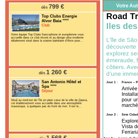
799 €
Votre Au
dès
Road Tr
Top Clubs Energie
Alvor Baia
Iles de
Club
Votre équipe Top Clubs francophone et européenne vous
accueille dans ce club récent et au design ultra moderne
L’île de São
idéalement situé dans la station balnéaire d’Alvor pour...
découverte e
explorez se
émeraude, f
côtiers. Ave
1 260 €
d’une immer
dès
San Antonio Hôtel et
Jour 1 :
France – 
Spa
Arrivé
Séjour
Install
pour un
Situé au nord-est de l’île en plein cœur de la ville de Qawra,
cet établissement vous accueille dans une atmosphère
marché 
mauresque, à quelques pas du front de mer. Il est le...
Jour 2 :
Sete Cidad
Explor
Vista d
Ferraria
1 568 €