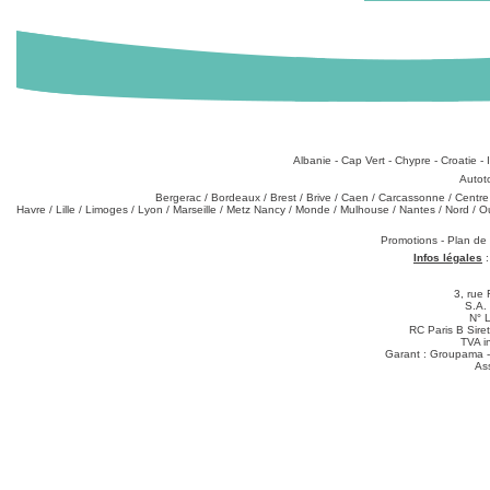
Destinations
:
Albanie
-
Cap Vert
-
Chypre
-
Croatie
-
Types de produits
:
Autot
Partez de chez vous
:
Bergerac
/
Bordeaux
/
Brest
/
Brive
/
Caen
/
Carcassonne
/
Centre
Havre
/
Lille
/
Limoges
/
Lyon
/
Marseille
/
Metz Nancy
/
Monde
/
Mulhouse
/
Nantes
/
Nord
/
O
Téléchargements
:
Promotions
-
Plan de
Infos légales
3, rue 
S.A.
N° 
RC Paris B Sir
TVA i
Garant : Groupama -
As