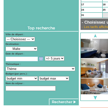
17
18
24
25
31
1
- Choisissez u
- Les tarifs aff
Ville de départ :
Destination :
Date de départ :
Thématique :
Budget (par pers.) :
Nom du séjour :