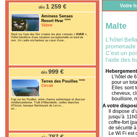
1 259 €
Votre h
dès
Aminess Senses
Resort Hvar
Malte
Séjour
Situé sur l’une des îles croates les plus connues «
HVAR
»,
l’hôtel bénéficie d’une situation exceptionnelle en bord de
L’hôtel Bell
mer. Un cadre enchanteur au cœur d’une...
promenade p
C’est un poin
l’aide des b
999 €
Hebergement
dès
L’hôtel de 
Terres des Pouilles
pour un tot
Circuit
Elles sont 
cheveux, cli
bouilloire, 
Cap sur les Pouilles, entre charme authentique et douceur
méditerranéenne. Trulli d’Alberobello, ruelles blanches
A votre disposi
d’Ostuni, baroque flamboyant de Lecce…
un...
Il dispose d
jusqu’à 11h0
coffre-fort (
de sécurité à
Le Wi Fi est
787 €