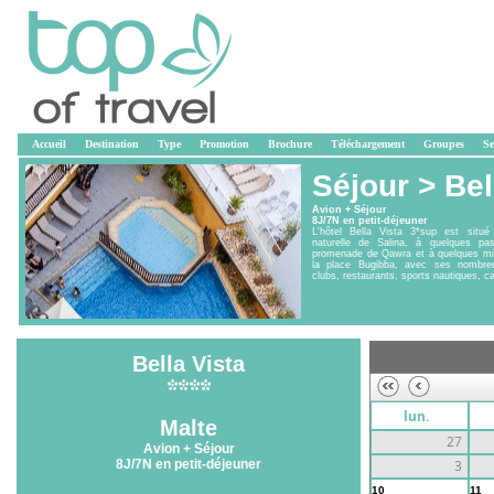
Accueil
Destination
Type
Promotion
Brochure
Téléchargement
Groupes
Se
Séjour >
Bel
Avion + Séjour
8J/7N en petit-déjeuner
L'hôtel Bella Vista 3*sup est situ
naturelle de Salina, à quelques pa
promenade de Qawra et à quelques m
la place Bugibba, avec ses nombre
clubs, restaurants, sports nautiques, ca
Bella Vista
lun.
Malte
27
Avion + Séjour
8J/7N en petit-déjeuner
3
10
11