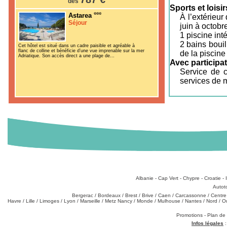
dès
Sports et loisir
Astarea
À l’extérieu
Séjour
juin à octobre
1 piscine int
2 bains bouil
Cet hôtel est situé dans un cadre paisible et agréable à
flanc de colline et bénéficie d’une vue imprenable sur la mer
de la piscin
Adriatique. Son accès direct a une plage de...
Avec participat
Service de c
services de 
Destinations
:
Albanie
-
Cap Vert
-
Chypre
-
Croatie
-
Types de produits
:
Autot
Partez de chez vous
:
Bergerac
/
Bordeaux
/
Brest
/
Brive
/
Caen
/
Carcassonne
/
Centre
Havre
/
Lille
/
Limoges
/
Lyon
/
Marseille
/
Metz Nancy
/
Monde
/
Mulhouse
/
Nantes
/
Nord
/
O
Téléchargements
:
Promotions
-
Plan de
Infos légales