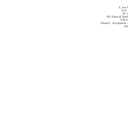
3, rue 
S.A.
N° 
RC Paris B Sir
TVA i
Garant : Groupama -
As