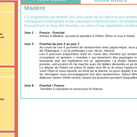
Madère
Ce programme est destiné aux amoureux de la nature et aux amateu
montagnes verdoyantes et des paysages extraordinaires de Madère 
francophone le long des levadas, au cœur d’une végétation exubéra
Jour 1 :
France - Funchal
lle
Arrivée à Madère, accueil et transfert à l’hôtel. Dîner et nuit à l'hôtel.
’une
Jour 2 :
Funchal du jour 2 au jour 7
Au cours de ces 4 journées de randonnées avec pique-nique, vous pou
de l’Atlantique » où le printemps y est, dit-on, éternel.
Les 4 parcours empruntent d’est en ouest des chemins qui bordent
«Levadas» et sentiers « veredas » qui traversent des paysages e
luxuriante que les madériens ont su apprivoiser. La durée moy
journée, soit environ 4h de marche avec de faibles dénivelés et se d
Le départ de l’hôtel est prévu le matin vers 9h et le retour l’après-
votre hôtel et vous reposer au bord de la piscine ou pour repartir à
de montagne vous accompagnera lors des randonnées. Séjour libre à
déjeuner (selon l'hôtel choisi), durant les journées pendant lesquelle
Jour 8 :
Funchal / France
Transfert à l’aéroport et envol pour la France.
100m