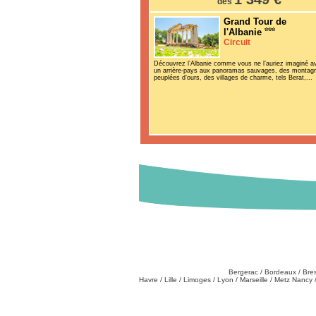
dès
Grand Tour de
l'Albanie
Circuit
Découvrez l’Albanie comme vous ne l’auriez imaginé a
un arrière-pays aux panoramas sauvages, des montag
peuplées d’ours, des villages de charme, tels Berat,...
Destinations
Partez de chez vous
:
Bergerac
/
Bordeaux
/
Bre
Havre
/
Lille
/
Limoges
/
Lyon
/
Marseille
/
Metz Nancy
Tél