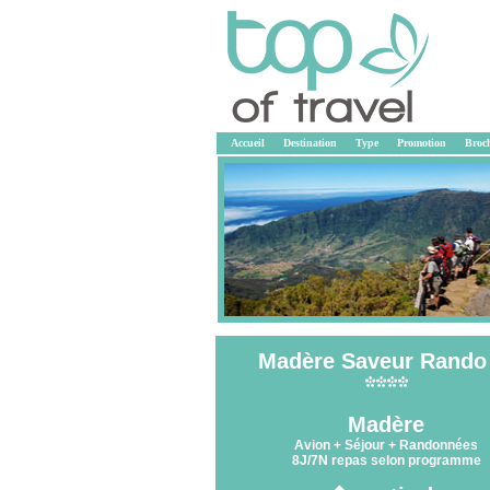
Accueil
Destination
Type
Promotion
Broc
Madère Saveur Rando
<<
Madère
Avion + Séjour + Randonnées
8J/7N repas selon programme