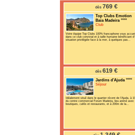
769 €
dès
Top Clubs Emotion
Baia Madeira
Club
Votre équipe Top Clubs 100% francophone vous accuei
dans ce club convivial et à taille humaine bénéficiant d
situation privilégiée face à la mer, à quelques pas...
619 €
dès
Jardins d'Ajuda
Séjour
Idéalement situé dans le quartier récent de l’Ajuda, à 
du centre commercial Forum Madeira, lieu animé avec
boutiques, cafés et restaurants, et à 200m de la...
1 349 €