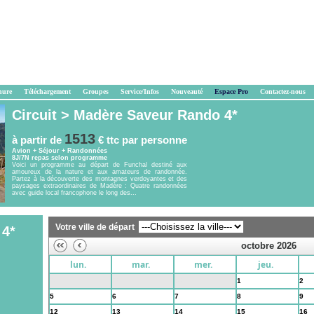
hure
Téléchargement
Groupes
Service/Infos
Nouveauté
Espace Pro
Contactez-nous
Circuit >
Madère Saveur Rando 4*
1513
à partir de
€ ttc
par personne
Avion + Séjour + Randonnées
8J/7N repas selon programme
Voici un programme au départ de Funchal destiné aux
amoureux de la nature et aux amateurs de randonnée.
Partez à la découverte des montagnes verdoyantes et des
paysages extraordinaires de Madère : Quatre randonnées
avec guide local francophone le long des...
Votre ville de départ
 4*
octobre 2026
lun.
mar.
mer.
jeu.
28
29
30
1
2
5
6
7
8
9
12
13
14
15
16