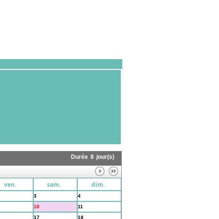
Durée
8
jour(s)
ven.
sam.
dim.
3
4
10
11
17
18