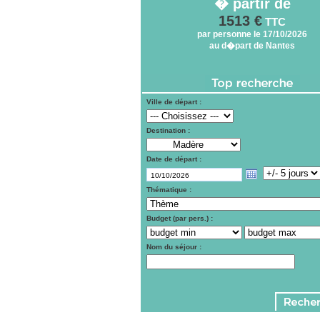
� partir de
1513 €
TTC
par personne le 17/10/2026
au d�part de Nantes
Ville de départ :
Destination :
Date de départ :
Thématique :
Budget (par pers.) :
Nom du séjour :