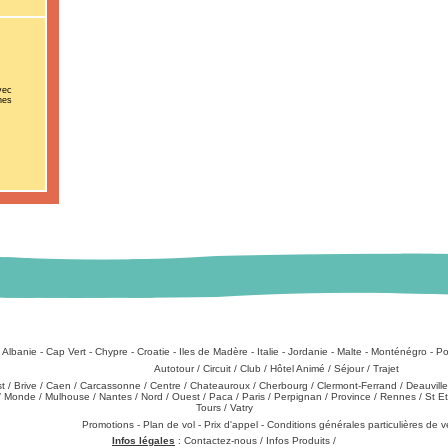
vec
nes
:
Albanie
-
Cap Vert
-
Chypre
-
Croatie
-
Iles de Madère
-
Italie
-
Jordanie
-
Malte
-
Monténégro
-
Po
Types de produits
:
Autotour
/
Circuit
/
Club
/
Hôtel Animé
/
Séjour
/
Trajet
st
/
Brive
/
Caen
/
Carcassonne
/
Centre
/
Chateauroux
/
Cherbourg
/
Clermont-Ferrand
/
Deauville
/
Monde
/
Mulhouse
/
Nantes
/
Nord
/
Ouest
/
Paca
/
Paris
/
Perpignan
/
Province
/
Rennes
/
St E
Tours
/
Vatry
échargements
:
Promotions
-
Plan de vol
-
Prix d'appel
-
Conditions générales particulières de 
Infos légales
:
Contactez-nous
/
Infos Produits
/