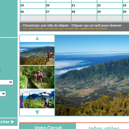
19
20
21
22
23
26
27
28
29
30
2
3
4
5
6
- Choisissez une ville de départ - Cliquez sur un tarif pour réserver
- Les tarifs affichés ne tiennent pas compte des suppléments éventuels
Votre Circuit
Infos utiles