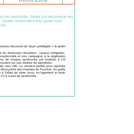
rs de randonnée. Partez à la découverte des
: quatre randonnées avec guide local
nte.
rrez découvrir de façon privilégiée « le jardin
 les fameuses «levadas», canaux d’irrigation.
xceptionnels et une campagne à la végétation
enne de chaque randonnée est évaluée à 1/2
éroulant sur une dizaine de kilomètres.
midi, vers 16h. Le moment parfait pour rejoindre
 la découverte des charmes de Funchal. Un guide
 l’hôtel de votre choix, en logement et petit-
s il n’y a pas de randonnée.