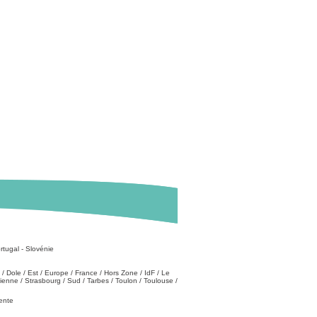
rtugal
-
Slovénie
/
Dole
/
Est
/
Europe
/
France
/
Hors Zone
/
IdF
/
Le
tienne
/
Strasbourg
/
Sud
/
Tarbes
/
Toulon
/
Toulouse
/
vente