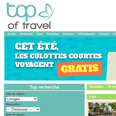
Accueil
Destination
Type
Promotion
Brochure
Téléchargement
Groupes
Se
Résultats : 25 pr
Ville de départ :
Club
Destination :
Date de départ :