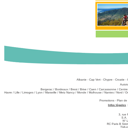
Destinations
:
Albanie
-
Cap Vert
-
Chypre
-
Croatie
-
Types de produits
:
Autot
Partez de chez vous
:
Bergerac
/
Bordeaux
/
Brest
/
Brive
/
Caen
/
Carcassonne
/
Centre
Havre
/
Lille
/
Limoges
/
Lyon
/
Marseille
/
Metz Nancy
/
Monde
/
Mulhouse
/
Nantes
/
Nord
/
O
Téléchargements
:
Promotions
-
Plan de
Infos légales
3, rue 
S.A.
N° 
RC Paris B Sir
TVA i